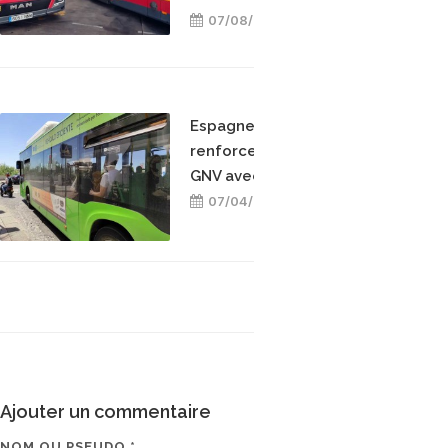
07/08/2026
Espagne : Cordoue
renforce sa flotte de bus
GNV avec Iveco
07/04/2026
Ajouter un commentaire
NOM OU PSEUDO *
EMAIL * (NE SERA PAS V