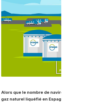
Alors que le nombre de navires GNL ne cesse d'aug
gaz naturel liquéfié en Espagne ont fortement prog