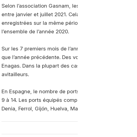
Selon l’association Gasnam, les ports espagnols ont ré
entre janvier et juillet 2021. Cela représente 84 % d’a
enregistrées sur la même période l’an dernier et égalis
l’ensemble de l’année 2020.
Sur les 7 premiers mois de l’année, les ports espagnols
que l’année précédente. Des volumes qui proviennent m
Enagas. Dans la plupart des cas, les opérations ont été
avitailleurs.
En Espagne, le nombre de ports offrant des services 
9 à 14. Les ports équipés comprennent Algésiras, Almer
Denia, Ferrol, Gijón, Huelva, Malaga, Motril, Tenerife et
7 mois 2020