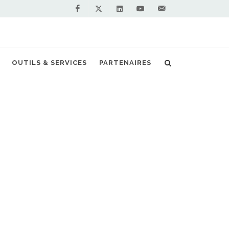
Facebook
Linkedin
Youtube
Contactez-
Twitter
nous !
 de navires GNL sont en forte progression
OUTILS & SERVICES
PARTENAIRES
S PARTENAIRES PREMIUM