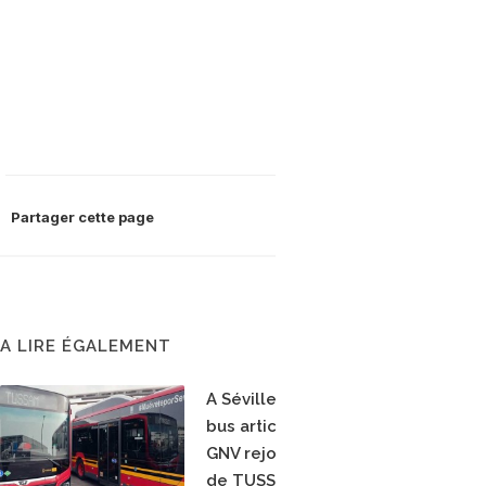
Partager cette page
A LIRE ÉGALEMENT
A Séville, dix nouveaux
bus articulés hybrides
GNV rejoignent la flotte
de TUSSAM