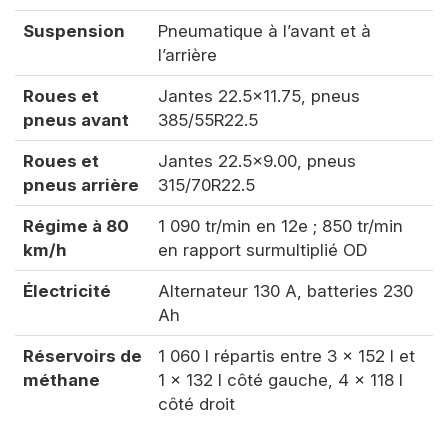
Suspension
Pneumatique à l’avant et à
l’arrière
Roues et
Jantes 22.5x11.75, pneus
pneus avant
385/55R22.5
Roues et
Jantes 22.5x9.00, pneus
pneus arrière
315/70R22.5
Régime à 80
1 090 tr/min en 12e ; 850 tr/min
km/h
en rapport surmultiplié OD
Électricité
Alternateur 130 A, batteries 230
Ah
Réservoirs de
1 060 l répartis entre 3 x 152 l et
méthane
1 x 132 l côté gauche, 4 x 118 l
côté droit