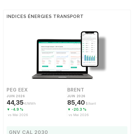
INDICES ÉNERGIES TRANSPORT
PEG EEX
BRENT
JUIN 2026
JUIN 2026
44,35
85,40
€/MWh
$/baril
▼ -4.9 %
▼ -20.3 %
vs Mai 2026
vs Mai 2026
GNV CAL 2030