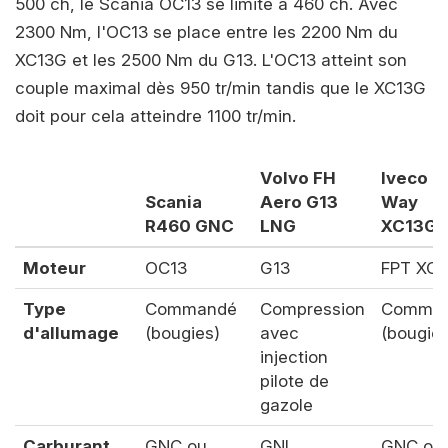
500 ch, le Scania OC13 se limite à 460 ch. Avec
2300 Nm, l'OC13 se place entre les 2200 Nm du
XC13G et les 2500 Nm du G13. L'OC13 atteint son
couple maximal dès 950 tr/min tandis que le XC13G
doit pour cela atteindre 1100 tr/min.
Volvo FH
Iveco S
Scania
Aero G13
Way
R460 GNC
LNG
XC13G
Moteur
OC13
G13
FPT XC
Type
Commandé
Compression
Comma
d'allumage
(bougies)
avec
(bougies
injection
pilote de
gazole
Carburant
GNC ou
GNL
GNC ou