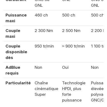
GNL
GNL
Puissance
460 ch
500 ch
500 ch
maxi
Couple
2 300 Nm
2 500 Nm
2 200 
maxi
Couple
950 tr/min
≈ 900 tr/min
1 100 tr
disponible
dès
AdBlue
Non
Oui
Non
requis
Particularité
Chaîne
Technologie
Puissan
cinématique
HPDI, plus
élevée e
Super
forte
polyval
puissance
GNC/GN