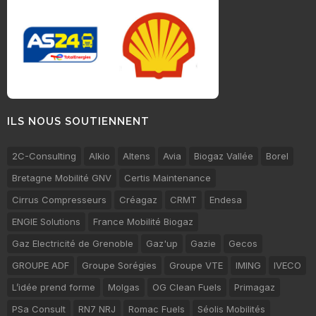
ILS NOUS SOUTIENNENT
2C-Consulting
Alkio
Altens
Avia
Biogaz Vallée
Borel
Bretagne Mobilité GNV
Certis Maintenance
Cirrus Compresseurs
Créagaz
CRMT
Endesa
ENGIE Solutions
France Mobilité Biogaz
Gaz Electricité de Grenoble
Gaz'up
Gazie
Gecos
GROUPE ADF
Groupe Sorégies
Groupe VTE
IMING
IVECO
L’idée prend forme
Molgas
OG Clean Fuels
Primagaz
PSa Consult
RN7 NRJ
Romac Fuels
Séolis Mobilités