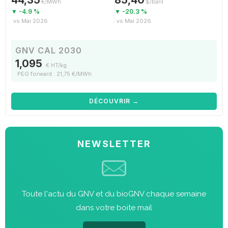
€/MWh
$/baril
▼ -4.9 %
▼ -20.3 %
vs Mai 2026
vs Mai 2026
GNV CAL 2030
1,095
€ HT/kg
PEG forward : 21,75 €/MWh
DÉCOUVRIR →
NEWSLETTER
Toute l'actu du GNV et du bioGNV chaque semaine
dans votre boite mail