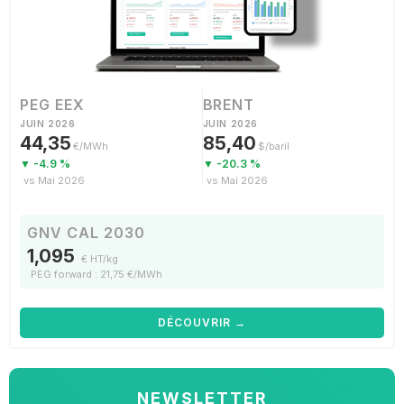
PEG EEX
BRENT
JUIN 2026
JUIN 2026
44,35
85,40
€/MWh
$/baril
▼ -4.9 %
▼ -20.3 %
vs Mai 2026
vs Mai 2026
GNV CAL 2030
1,095
€ HT/kg
PEG forward : 21,75 €/MWh
DÉCOUVRIR →
NEWSLETTER