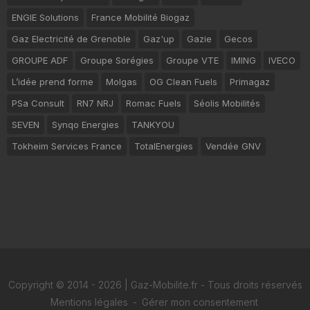
ENGIE Solutions
France Mobilité Biogaz
Gaz Electricité de Grenoble
Gaz'up
Gazie
Gecos
GROUPE ADF
Groupe Sorégies
Groupe VTE
IMING
IVECO
L’idée prend forme
Molgas
OG Clean Fuels
Primagaz
PSa Consult
RN7 NRJ
Romac Fuels
Séolis Mobilités
SEVEN
Synqo Energies
TANKYOU
Tokheim Services France
TotalEnergies
Vendée GNV
Copyright © 2014 - 2026 | Gaz-Mobilite.fr - Tous droits réservés
Mentions légales
-
Gérer mon consentement