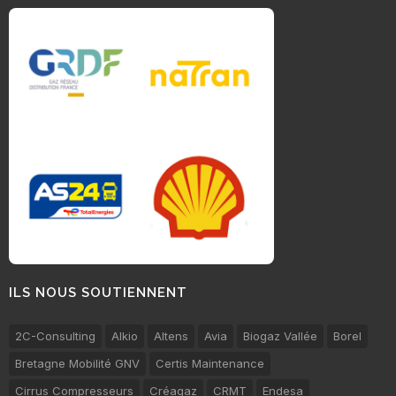
ILS NOUS SOUTIENNENT
2C-Consulting
Alkio
Altens
Avia
Biogaz Vallée
Borel
Bretagne Mobilité GNV
Certis Maintenance
Cirrus Compresseurs
Créagaz
CRMT
Endesa