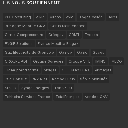
ILS NOUS SOUTIENNENT
2C-Consulting
Alkio
Altens
Avia
Biogaz Vallée
Borel
Bretagne Mobilité GNV
Certis Maintenance
Cirrus Compresseurs
Créagaz
CRMT
Endesa
ENGIE Solutions
France Mobilité Biogaz
Gaz Electricité de Grenoble
Gaz'up
Gazie
Gecos
GROUPE ADF
Groupe Sorégies
Groupe VTE
IMING
IVECO
L’idée prend forme
Molgas
OG Clean Fuels
Primagaz
PSa Consult
RN7 NRJ
Romac Fuels
Séolis Mobilités
SEVEN
Synqo Energies
TANKYOU
Tokheim Services France
TotalEnergies
Vendée GNV