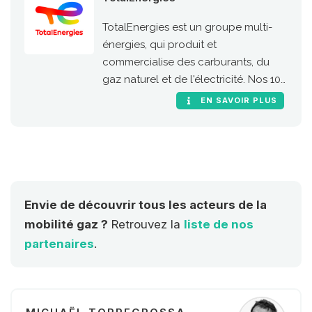
TotalEnergies est un groupe multi-
énergies, qui produit et
commercialise des carburants, du
gaz naturel et de l'électricité. Nos 100
000 collaborateurs s’engagent pour
EN SAVOIR PLUS
une énergie meilleure, plus
abordable, plus sûre, plus propre et
accessible au plus grand nombre.
Présent dans plus de 130 pays, notre
ambition est de devenir la major de
l'énergie responsable.
Envie de découvrir tous les acteurs de la
mobilité gaz ?
Retrouvez la
liste de nos
partenaires
.