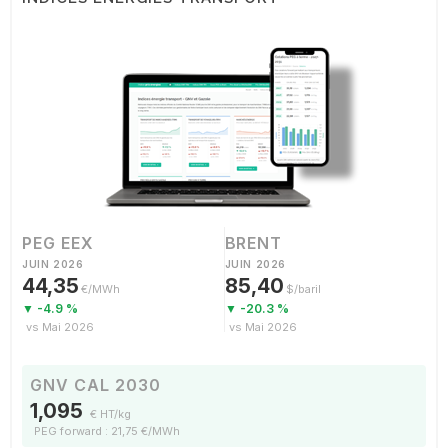
PEG EEX
BRENT
JUIN 2026
JUIN 2026
44,35
85,40
€/MWh
$/baril
▼ -4.9 %
▼ -20.3 %
vs Mai 2026
vs Mai 2026
GNV CAL 2030
1,095
€ HT/kg
PEG forward : 21,75 €/MWh