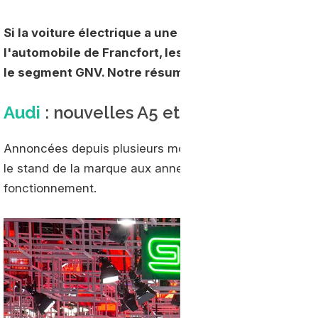
Si la voiture électrique a une nouvelle fois largement
l'automobile de Francfort, les constructeurs égal
le segment GNV. Notre résumé ci-dessous…
Audi
: nouvelles A5 et A4 g-tron
Annoncées depuis plusieurs mois déjà, les nouvelles
A
le stand de la marque aux anneaux avec un espace dédi
fonctionnement.