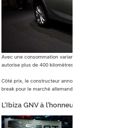
Avec une consommation variant de 4.1 à 4.3 kg/100 km
autorise plus de 400 kilomètres d’autonomie en usage
Côté prix, le constructeur annonce 23.020 € pour la vers
break pour le marché allemand.
L’Ibiza GNV à l’honneur chez
Seat