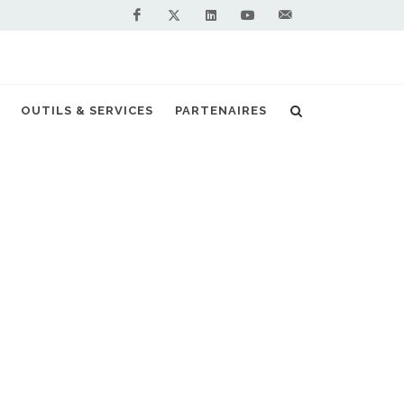
Facebook
Linkedin
Youtube
Contactez-
Twitter
nous !
teurs mettent les gaz au salon de Francfort
OUTILS & SERVICES
PARTENAIRES
S PARTENAIRES PREMIUM