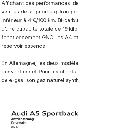
Affichant des performances identiques à celles de mod
venues de la gamme g-tron promettent de beaux avant
inférieur à 4 €/100 km. Bi-carburation, les deux modèle
d’une capacité totale de 19 kilos associés à un petit ré
fonctionnement GNC, les A4 et A5 g-tron offrent jusqu
réservoir essence.
En Allemagne, les deux modèles sont vendus à un prix 
conventionnel. Pour les clients qui passent commande 
de e-gas, son gaz naturel synthétique.