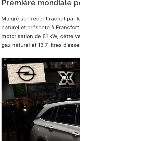
Première mondiale pour l’Astra GNC
Malgré son récent rachat par le groupe PSA, la marque à
naturel et présente à Francfort sa toute nouvelle
Opel
A
motorisation de 81 kW, cette version GNV de la berline 
gaz naturel et 13.7 litres d’essence.