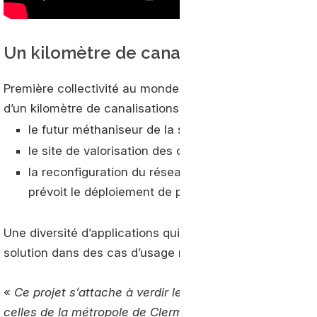
Un kilomètre de canalisations
Première collectivité au monde à accueillir le disposit
d’un kilomètre de canalisations vertes. Celles-ci seront r
le futur méthaniseur de la station d’épuration des T
le site de valorisation des déchets ménagers de V
la reconfiguration du réseau de transports en com
prévoit le déploiement de près d’une centaine de 
Une diversité d’applications qui permettra aux équipes 
solution dans des cas d’usage réels.
«
Ce projet s’attache à verdir les futures canalisations
celles de la métropole de Clermont-Ferrand. Il a vocat