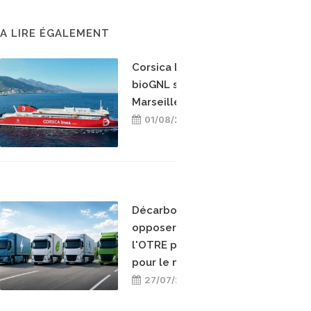
A LIRE ÉGALEMENT
Corsica Linea teste le
bioGNL sur la ligne
Marseille-Bastia
01/08/2026
Décarboner sans
opposer les énergies :
l'OTRE prend position
pour le mix-énergétique
27/07/2026