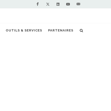
Facebook
Linkedin
Youtube
Contactez-
Twitter
nous !
les canalisations deviennent biosourcées
OUTILS & SERVICES
PARTENAIRES
S PARTENAIRES PREMIUM