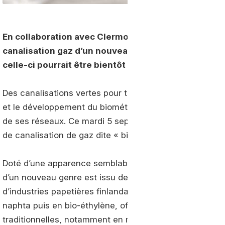
En collaboration avec Clermont Auvergne Métropole
canalisation gaz d’un nouveau genre. Certifiée bio
celle-ci pourrait être bientôt déployée à grande éch
Des canalisations vertes pour transporter du gaz vert
et le développement du biométhane et du bioGNV, GRDF
de ses réseaux. Ce mardi 5 septembre, l’entreprise a i
de canalisation de gaz dite « biosourcée ».
Doté d’une apparence semblable à celle des canalisati
d’un nouveau genre est issu de résidus de la transfor
d’industries papetières finlandaises. Des déchets végét
naphta puis en bio-éthylène, offrent des propriétés ide
traditionnelles, notamment en matière de sécurité.