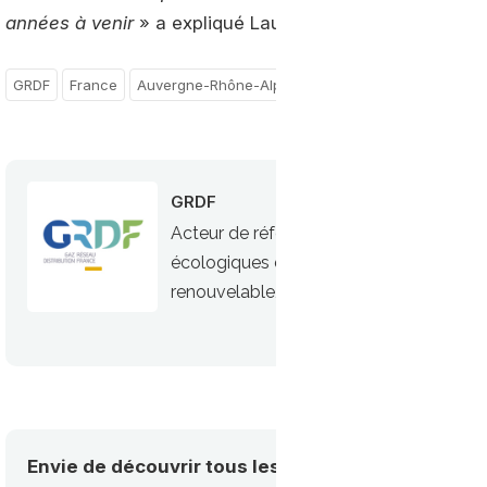
années à venir
» a expliqué Laurence Poirier-Dietz, dir
GRDF
France
Auvergne-Rhône-Alpes
GRDF
Acteur de référence du gaz, GRDF est
écologiques du GNV (Gaz Naturel Véhicul
renouvelable, le bioGNV
Envie de découvrir tous les acteurs de la mobilité