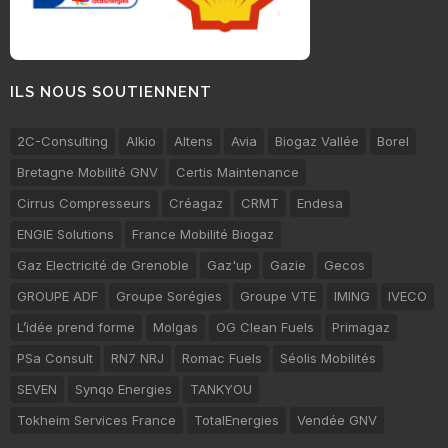
ILS NOUS SOUTIENNENT
2C-Consulting
Alkio
Altens
Avia
Biogaz Vallée
Borel
Bretagne Mobilité GNV
Certis Maintenance
Cirrus Compresseurs
Créagaz
CRMT
Endesa
ENGIE Solutions
France Mobilité Biogaz
Gaz Electricité de Grenoble
Gaz'up
Gazie
Gecos
GROUPE ADF
Groupe Sorégies
Groupe VTE
IMING
IVECO
L’idée prend forme
Molgas
OG Clean Fuels
Primagaz
PSa Consult
RN7 NRJ
Romac Fuels
Séolis Mobilités
SEVEN
Synqo Energies
TANKYOU
Tokheim Services France
TotalEnergies
Vendée GNV