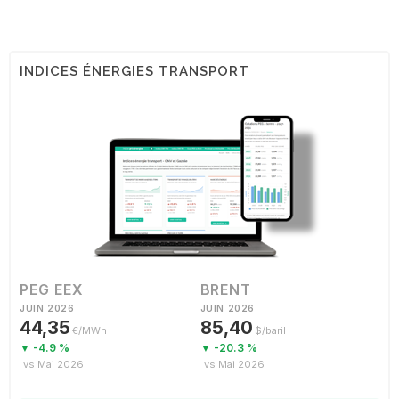
INDICES ÉNERGIES TRANSPORT
PEG EEX
BRENT
JUIN 2026
JUIN 2026
44,35
85,40
€/MWh
$/baril
▼ -4.9 %
▼ -20.3 %
vs Mai 2026
vs Mai 2026