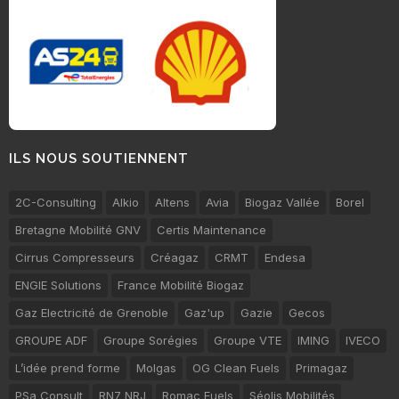
ILS NOUS SOUTIENNENT
2C-Consulting
Alkio
Altens
Avia
Biogaz Vallée
Borel
Bretagne Mobilité GNV
Certis Maintenance
Cirrus Compresseurs
Créagaz
CRMT
Endesa
ENGIE Solutions
France Mobilité Biogaz
Gaz Electricité de Grenoble
Gaz'up
Gazie
Gecos
GROUPE ADF
Groupe Sorégies
Groupe VTE
IMING
IVECO
L’idée prend forme
Molgas
OG Clean Fuels
Primagaz
PSa Consult
RN7 NRJ
Romac Fuels
Séolis Mobilités