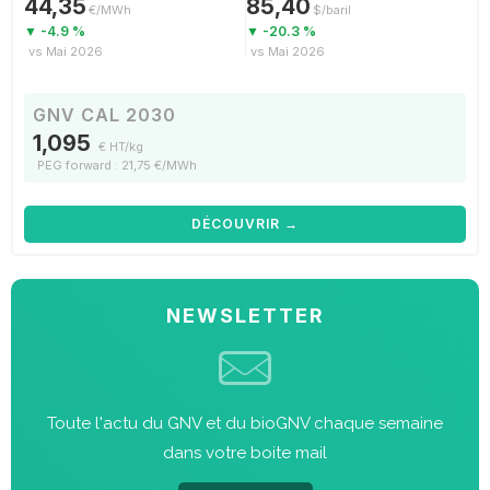
44,35
85,40
€/MWh
$/baril
▼ -4.9 %
▼ -20.3 %
vs Mai 2026
vs Mai 2026
GNV CAL 2030
1,095
€ HT/kg
PEG forward : 21,75 €/MWh
DÉCOUVRIR →
NEWSLETTER
Toute l'actu du GNV et du bioGNV chaque semaine
dans votre boite mail