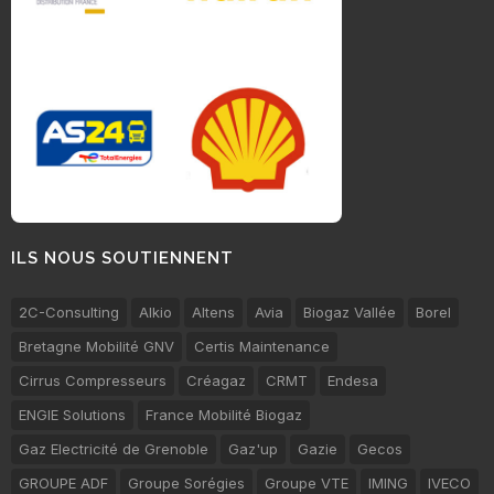
ILS NOUS SOUTIENNENT
2C-Consulting
Alkio
Altens
Avia
Biogaz Vallée
Borel
Bretagne Mobilité GNV
Certis Maintenance
Cirrus Compresseurs
Créagaz
CRMT
Endesa
ENGIE Solutions
France Mobilité Biogaz
Gaz Electricité de Grenoble
Gaz'up
Gazie
Gecos
GROUPE ADF
Groupe Sorégies
Groupe VTE
IMING
IVECO