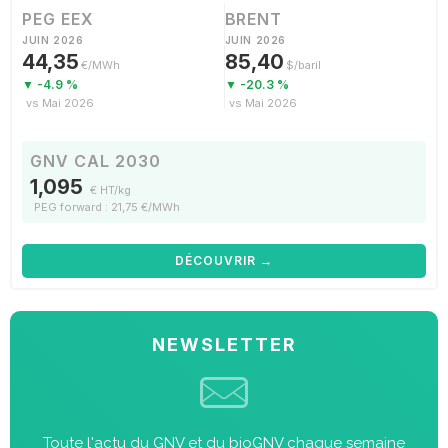
PEG EEX
BRENT
JUIN 2026
JUIN 2026
44,35
85,40
€/MWh
$/baril
▼ -4.9 %
▼ -20.3 %
vs Mai 2026
vs Mai 2026
GNV CAL 2030
1,095
€ HT/kg
PEG forward : 21,75 €/MWh
DÉCOUVRIR →
NEWSLETTER
Toute l'actu du GNV et du bioGNV chaque semaine