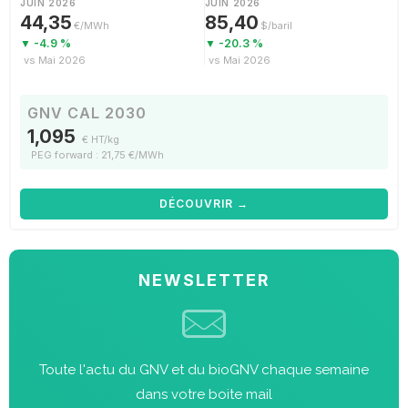
JUIN 2026
JUIN 2026
44,35
85,40
€/MWh
$/baril
▼ -4.9 %
▼ -20.3 %
vs Mai 2026
vs Mai 2026
GNV CAL 2030
1,095
€ HT/kg
PEG forward : 21,75 €/MWh
DÉCOUVRIR →
NEWSLETTER
Toute l'actu du GNV et du bioGNV chaque semaine
dans votre boite mail