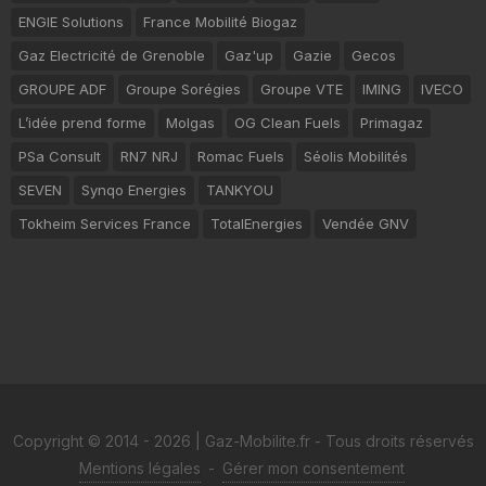
ENGIE Solutions
France Mobilité Biogaz
Gaz Electricité de Grenoble
Gaz'up
Gazie
Gecos
GROUPE ADF
Groupe Sorégies
Groupe VTE
IMING
IVECO
L’idée prend forme
Molgas
OG Clean Fuels
Primagaz
PSa Consult
RN7 NRJ
Romac Fuels
Séolis Mobilités
SEVEN
Synqo Energies
TANKYOU
Tokheim Services France
TotalEnergies
Vendée GNV
Copyright © 2014 - 2026 | Gaz-Mobilite.fr - Tous droits réservés
Mentions légales
-
Gérer mon consentement