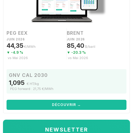
PEG EEX
BRENT
JUIN 2026
JUIN 2026
44,35
85,40
€/MWh
$/baril
▼ -4.9 %
▼ -20.3 %
vs Mai 2026
vs Mai 2026
GNV CAL 2030
1,095
€ HT/kg
PEG forward : 21,75 €/MWh
DÉCOUVRIR →
NEWSLETTER