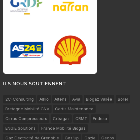
ILS NOUS SOUTIENNENT
2C-Consulting
Alkio
Altens
Avia
Biogaz Vallée
Borel
Bretagne Mobilité GNV
Certis Maintenance
Cirrus Compresseurs
Créagaz
CRMT
Endesa
ENGIE Solutions
France Mobilité Biogaz
Gaz Electricité de Grenoble
Gaz'up
Gazie
Gecos