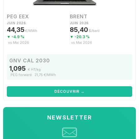
PEG EEX
BRENT
JUIN 2026
JUIN 2026
44,35
85,40
€/MWh
$/baril
▼ -4.9 %
▼ -20.3 %
vs Mai 2026
vs Mai 2026
GNV CAL 2030
1,095
€ HT/kg
PEG forward : 21,75 €/MWh
DÉCOUVRIR →
NEWSLETTER