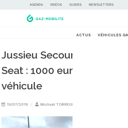
AGENDA
VIDÉOS
GUIDES
NEWSLETTERS
Acc
ACTUS
VÉHICULES G
Jussieu Secours mise sur 
Seat : 1000 euros d'économ
véhicule
15/07/2019
Michaël TORREGROSSA
Voiture GNV