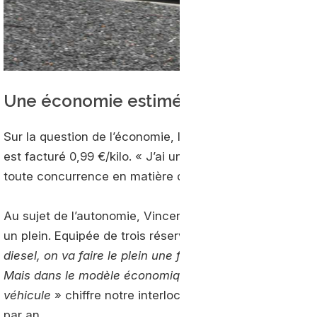
Une économie estimée à 1000 euros pa
Sur la question de l’économie, le calcul est rapide. A 
est facturé 0,99 €/kilo. « J’ai une consommation entre 3
toute concurrence en matière d’économie » souligne not
Au sujet de l’autonomie, Vincent Juteau confirme réal
un plein. Equipée de trois réservoirs, la Seat Leon TGI 
diesel, on va faire le plein une fois tous les deux jours. S
Mais dans le modèle économique, on a un gain énorme. 
véhicule
» chiffre notre interlocuteur, chaque véhicul
par an.