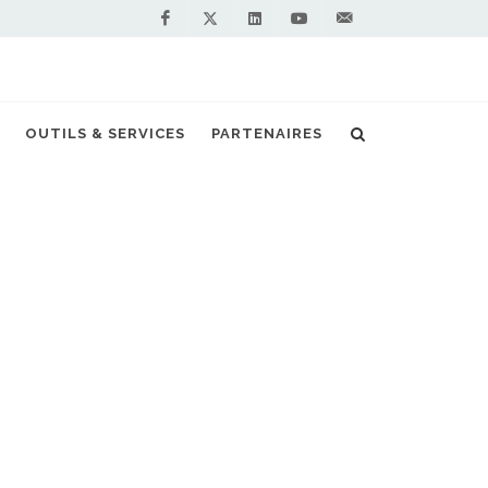
Facebook
Linkedin
Youtube
Contactez-
Twitter
nous !
00 euros d'économie par an et par véhicule
OUTILS & SERVICES
PARTENAIRES
S PARTENAIRES PREMIUM