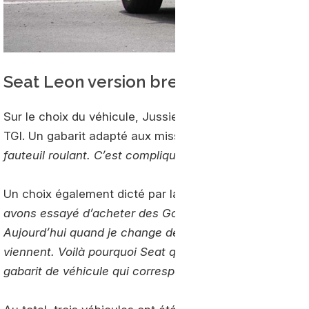
Seat Leon version break
Sur le choix du véhicule, Jussieu s’est tourné vers la v
TGI. Un gabarit adapté aux missions de Jussieu. «
Il ar
fauteuil roulant. C’est compliqué sur des berlines
» just
Un choix également dicté par la disponibilité rapide d
avons essayé d’acheter des Golf SW mais il était impos
Aujourd’hui quand je change de véhicule, je souhaite qu’
viennent. Voilà pourquoi Seat qui a fait le choix d’inve
gabarit de véhicule qui correspond complétement à no