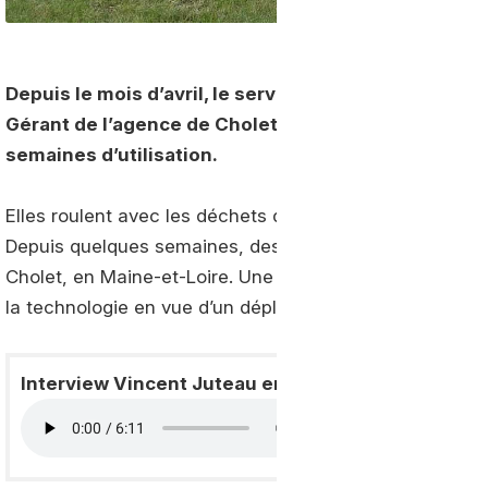
Depuis le mois d’avril,
le service d’ambulances
Juss
Gérant de l’agence de Cholet, Vincent Juteau revie
semaines d’utilisation.
Elles roulent avec les déchets du territoire et font le 
Depuis quelques semaines, des voitures GNV ont intégr
Cholet, en Maine-et-Loire. Une initiative pionnière qui 
la technologie en vue d’un déploiement bien plus large.
Interview Vincent Juteau en podcast audio