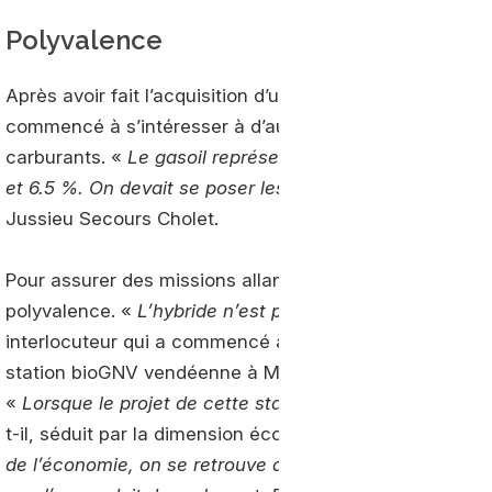
Polyvalence
Après avoir fait l’acquisition d’un premier véhicule élec
commencé à s’intéresser à d’autres alternatives, en pre
carburants. «
Le gasoil représentait 5% de notre budget
et 6.5 %. On devait se poser les bonnes questions
» jus
Jussieu Secours Cholet.
Pour assurer des missions allant jusqu’à Nantes ou Ang
polyvalence. «
L’hybride n’est pas adapté pour nous, sau
interlocuteur qui a commencé à s’intéresser à la solutio
station bioGNV vendéenne à Mortagne-sur-Sèvre.
«
Lorsque le projet de cette station bioGNV a vu le jour
t-il, séduit par la dimension écologique du projet, port
de l’économie, on se retrouve avec une vraie filière d’