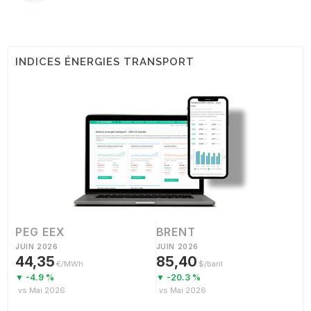
INDICES ÉNERGIES TRANSPORT
PEG EEX
BRENT
JUIN 2026
JUIN 2026
44,35
85,40
€/MWh
$/baril
▼ -4.9 %
▼ -20.3 %
vs Mai 2026
vs Mai 2026