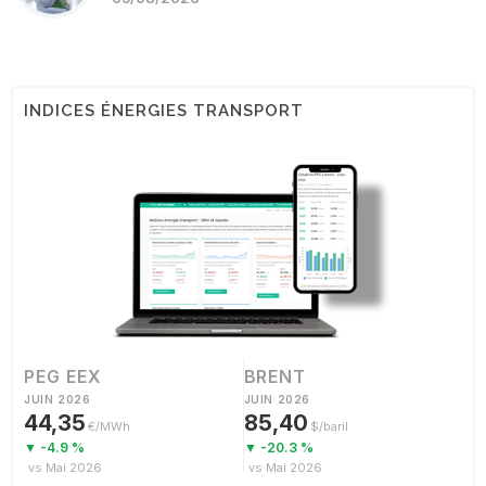
INDICES ÉNERGIES TRANSPORT
PEG EEX
BRENT
JUIN 2026
JUIN 2026
44,35
85,40
€/MWh
$/baril
▼ -4.9 %
▼ -20.3 %
vs Mai 2026
vs Mai 2026