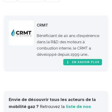
CRMT
Bénéficiant de 40 ans d'expérience
dans la R&D des moteurs à
combustion interne, le CRMT a
développé depuis 1999 une
expertise et un savoir-faire dans les
EN SAVOIR PLUS
activités d’ingénierie moteurs et
l’utilisation des carburants alternatifs,
et plus particulièrement dans les
moteurs au gaz naturel.
Envie de découvrir tous les acteurs de la
mobilité gaz ?
Retrouvez la
liste de nos