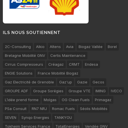
ILS NOUS SOUTIENNENT
2C-Consulting
Alkio
Altens
Avia
Biogaz Vallée
Borel
Bretagne Mobilité GNV
Certis Maintenance
Cirrus Compresseurs
Créagaz
CRMT
Endesa
ENGIE Solutions
France Mobilité Biogaz
Gaz Electricité de Grenoble
Gaz'up
Gazie
Gecos
GROUPE ADF
Groupe Sorégies
Groupe VTE
IMING
IVECO
L’idée prend forme
Molgas
OG Clean Fuels
Primagaz
PSa Consult
RN7 NRJ
Romac Fuels
Séolis Mobilités
SEVEN
Synqo Energies
TANKYOU
Tokheim Services France
TotalEnergies
Vendée GNV