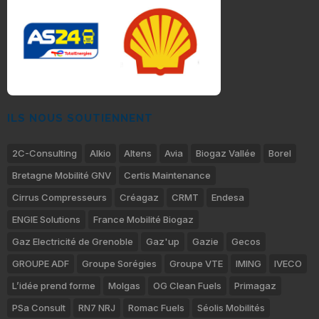
ILS NOUS SOUTIENNENT
2C-Consulting
Alkio
Altens
Avia
Biogaz Vallée
Borel
Bretagne Mobilité GNV
Certis Maintenance
Cirrus Compresseurs
Créagaz
CRMT
Endesa
ENGIE Solutions
France Mobilité Biogaz
Gaz Electricité de Grenoble
Gaz'up
Gazie
Gecos
GROUPE ADF
Groupe Sorégies
Groupe VTE
IMING
IVECO
L’idée prend forme
Molgas
OG Clean Fuels
Primagaz
PSa Consult
RN7 NRJ
Romac Fuels
Séolis Mobilités