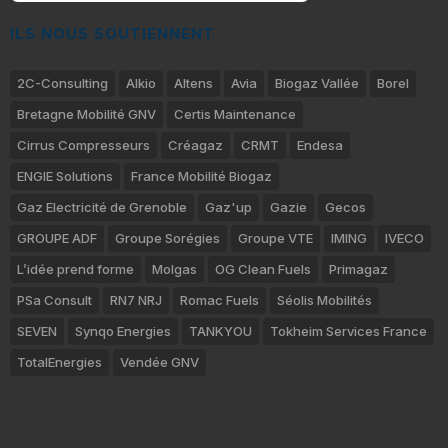
ILS NOUS SOUTIENNENT
2C-Consulting
Alkio
Altens
Avia
Biogaz Vallée
Borel
Bretagne Mobilité GNV
Certis Maintenance
Cirrus Compresseurs
Créagaz
CRMT
Endesa
ENGIE Solutions
France Mobilité Biogaz
Gaz Electricité de Grenoble
Gaz'up
Gazie
Gecos
GROUPE ADF
Groupe Sorégies
Groupe VTE
IMING
IVECO
L’idée prend forme
Molgas
OG Clean Fuels
Primagaz
PSa Consult
RN7 NRJ
Romac Fuels
Séolis Mobilités
SEVEN
Synqo Energies
TANKYOU
Tokheim Services France
TotalEnergies
Vendée GNV