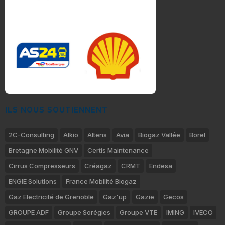
ILS NOUS SOUTIENNENT
2C-Consulting
Alkio
Altens
Avia
Biogaz Vallée
Borel
Bretagne Mobilité GNV
Certis Maintenance
Cirrus Compresseurs
Créagaz
CRMT
Endesa
ENGIE Solutions
France Mobilité Biogaz
Gaz Electricité de Grenoble
Gaz'up
Gazie
Gecos
GROUPE ADF
Groupe Sorégies
Groupe VTE
IMING
IVECO