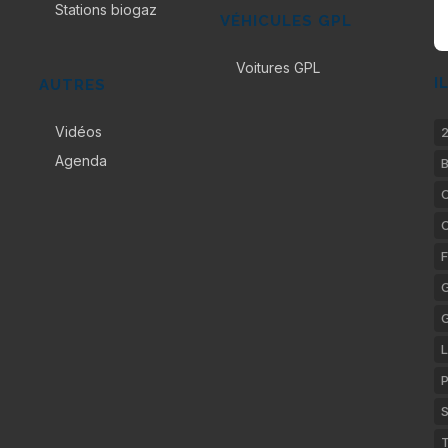
Stations biogaz
VÉHICULES GPL
Voitures GPL
I
AUTRES
Vidéos
2
Agenda
B
C
F
G
L
P
S