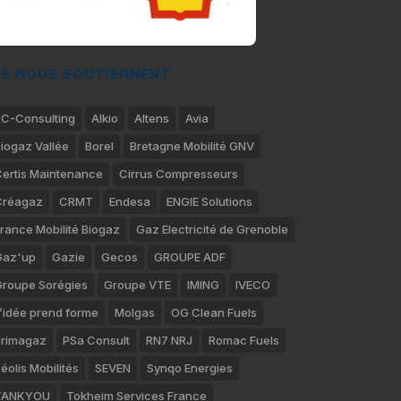
LS NOUS SOUTIENNENT
C-Consulting
Alkio
Altens
Avia
iogaz Vallée
Borel
Bretagne Mobilité GNV
ertis Maintenance
Cirrus Compresseurs
Créagaz
CRMT
Endesa
ENGIE Solutions
rance Mobilité Biogaz
Gaz Electricité de Grenoble
Gaz'up
Gazie
Gecos
GROUPE ADF
roupe Sorégies
Groupe VTE
IMING
IVECO
’idée prend forme
Molgas
OG Clean Fuels
rimagaz
PSa Consult
RN7 NRJ
Romac Fuels
éolis Mobilités
SEVEN
Synqo Energies
TANKYOU
Tokheim Services France