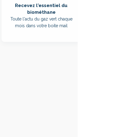
Recevez l'essentiel du
Le 4 juin 2026, AR
biométhane
site de stockage de 
Toute l'actu du gaz vert chaque
par la décompositio
mois dans votre boite mail
le réseau de distribu
consommation de plu
notamment les comm
Cette inauguration 
site de traitement 
d'une filière de valo
Une technolo
biométhane
Développée par Wa
biogénique émis nat