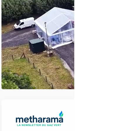
À Éteignières, da
service pour tran
biométhane inject
suffisante pour al