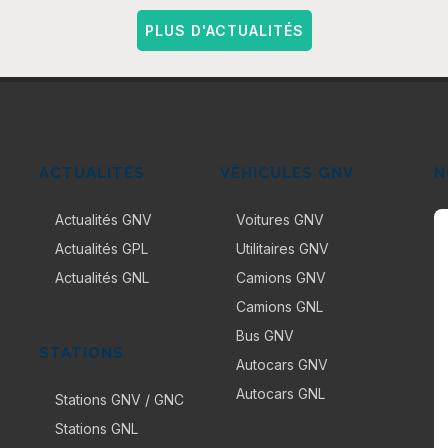
PLUS D'ACTUALITÉS
ACTUALITÉS
VÉHICULES GNV
N
Actualités GNV
Voitures GNV
Actualités GPL
Utilitaires GNV
Actualités GNL
Camions GNV
Camions GNL
Bus GNV
STATIONS
Autocars GNV
Autocars GNL
Stations GNV / GNC
Stations GNL