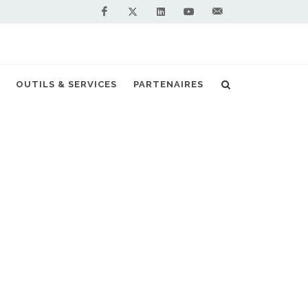
Facebook
Linkedin
Youtube
Contactez-
Twitter
nous !
OUTILS & SERVICES
PARTENAIRES
oyers