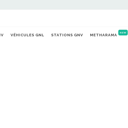
NEW
NV
VÉHICULES GNL
STATIONS GNV
METHARAMA
TERRITOIRES
es, les déchets de 2 500 f
ormés en gaz renouvelable
15/06/2026 |
Michaël TORREGROSSA