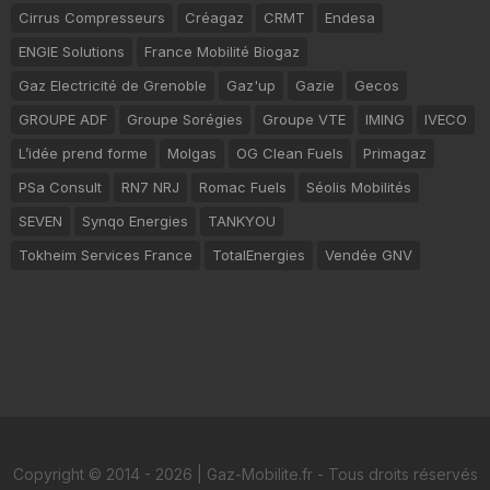
Cirrus Compresseurs
Créagaz
CRMT
Endesa
ENGIE Solutions
France Mobilité Biogaz
Gaz Electricité de Grenoble
Gaz'up
Gazie
Gecos
GROUPE ADF
Groupe Sorégies
Groupe VTE
IMING
IVECO
L’idée prend forme
Molgas
OG Clean Fuels
Primagaz
PSa Consult
RN7 NRJ
Romac Fuels
Séolis Mobilités
SEVEN
Synqo Energies
TANKYOU
Tokheim Services France
TotalEnergies
Vendée GNV
Copyright © 2014 - 2026 | Gaz-Mobilite.fr - Tous droits réservés