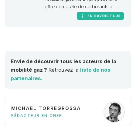
offre complète de carburants à
destination des poids lourds. Le gaz
EN SAVOIR PLUS
naturel prend une place de choix
dans l’offre AS 24 afin
d’accompagner la transition
énergétique des professionnels de la
route, en France comme dans toute
l’Europe.
Envie de découvrir tous les acteurs de la
mobilité gaz ?
Retrouvez la
liste de nos
partenaires
.
MICHAËL TORREGROSSA
RÉDACTEUR EN CHEF