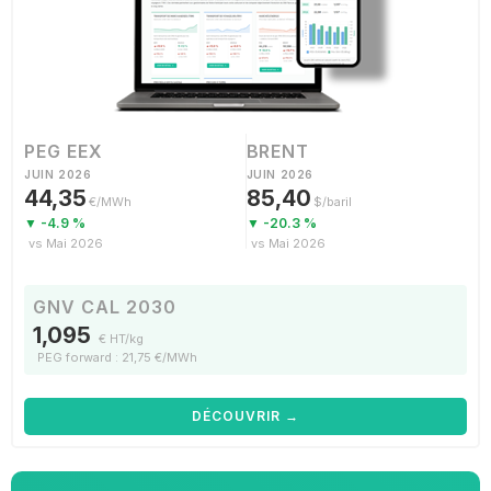
PEG EEX
BRENT
JUIN 2026
JUIN 2026
44,35
85,40
€/MWh
$/baril
▼ -4.9 %
▼ -20.3 %
vs Mai 2026
vs Mai 2026
GNV CAL 2030
1,095
€ HT/kg
PEG forward : 21,75 €/MWh
DÉCOUVRIR →