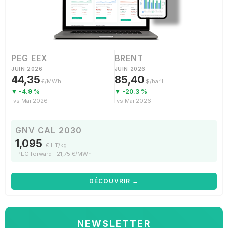
PEG EEX
BRENT
JUIN 2026
JUIN 2026
44,35
85,40
€/MWh
$/baril
▼ -4.9 %
▼ -20.3 %
vs Mai 2026
vs Mai 2026
GNV CAL 2030
1,095
€ HT/kg
PEG forward : 21,75 €/MWh
DÉCOUVRIR →
NEWSLETTER