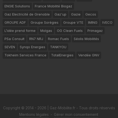
ENGIE Solutions
France Mobilité Biogaz
Gaz Electricité de Grenoble
Gaz'up
Gazie
Gecos
GROUPE ADF
Groupe Sorégies
Groupe VTE
IMING
IVECO
L’idée prend forme
Molgas
OG Clean Fuels
Primagaz
PSa Consult
RN7 NRJ
Romac Fuels
Séolis Mobilités
SEVEN
Synqo Energies
TANKYOU
Tokheim Services France
TotalEnergies
Vendée GNV
Copyright © 2014 - 2026 | Gaz-Mobilite.fr - Tous droits réservés
Mentions légales
-
Gérer mon consentement