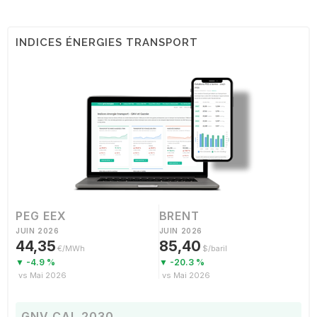
INDICES ÉNERGIES TRANSPORT
PEG EEX
BRENT
JUIN 2026
JUIN 2026
44,35
85,40
€/MWh
$/baril
▼ -4.9 %
▼ -20.3 %
vs Mai 2026
vs Mai 2026
GNV CAL 2030