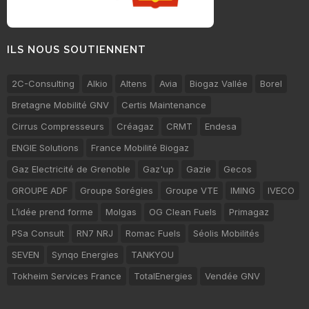
ILS NOUS SOUTIENNENT
2C-Consulting
Alkio
Altens
Avia
Biogaz Vallée
Borel
Bretagne Mobilité GNV
Certis Maintenance
Cirrus Compresseurs
Créagaz
CRMT
Endesa
ENGIE Solutions
France Mobilité Biogaz
Gaz Electricité de Grenoble
Gaz'up
Gazie
Gecos
GROUPE ADF
Groupe Sorégies
Groupe VTE
IMING
IVECO
L’idée prend forme
Molgas
OG Clean Fuels
Primagaz
PSa Consult
RN7 NRJ
Romac Fuels
Séolis Mobilités
SEVEN
Synqo Energies
TANKYOU
Tokheim Services France
TotalEnergies
Vendée GNV