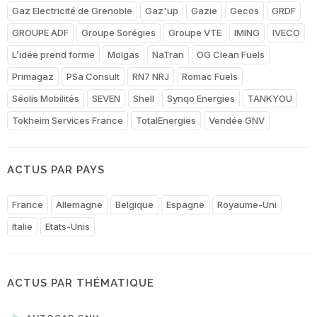
Gaz Electricité de Grenoble
Gaz'up
Gazie
Gecos
GRDF
GROUPE ADF
Groupe Sorégies
Groupe VTE
IMING
IVECO
L’idée prend forme
Molgas
NaTran
OG Clean Fuels
Primagaz
PSa Consult
RN7 NRJ
Romac Fuels
Séolis Mobilités
SEVEN
Shell
Synqo Energies
TANKYOU
Tokheim Services France
TotalEnergies
Vendée GNV
ACTUS PAR PAYS
France
Allemagne
Belgique
Espagne
Royaume-Uni
Italie
Etats-Unis
ACTUS PAR THÉMATIQUE