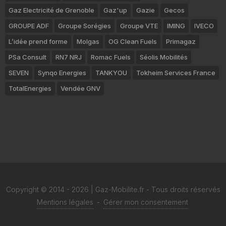
Gaz Electricité de Grenoble
Gaz'up
Gazie
Gecos
GROUPE ADF
Groupe Sorégies
Groupe VTE
IMING
IVECO
L’idée prend forme
Molgas
OG Clean Fuels
Primagaz
PSa Consult
RN7 NRJ
Romac Fuels
Séolis Mobilités
SEVEN
Synqo Energies
TANKYOU
Tokheim Services France
TotalEnergies
Vendée GNV
Copyright © 2014 - 2026 | Gaz-Mobilite.fr - Tous droits réservés
Mentions légales
-
Gérer mon consentement