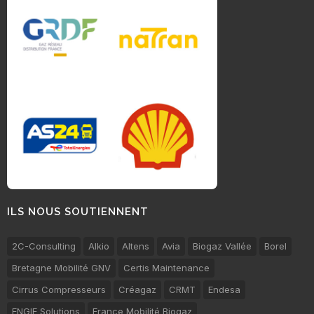
ILS NOUS SOUTIENNENT
2C-Consulting
Alkio
Altens
Avia
Biogaz Vallée
Borel
Bretagne Mobilité GNV
Certis Maintenance
Cirrus Compresseurs
Créagaz
CRMT
Endesa
ENGIE Solutions
France Mobilité Biogaz