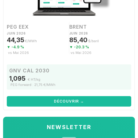
PEG EEX
BRENT
JUIN 2026
JUIN 2026
44,35
85,40
€/MWh
$/baril
▼ -4.9 %
▼ -20.3 %
vs Mai 2026
vs Mai 2026
GNV CAL 2030
1,095
€ HT/kg
PEG forward : 21,75 €/MWh
DÉCOUVRIR →
NEWSLETTER