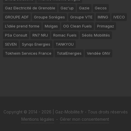
Gaz Electricité de Grenoble
Gaz'up
Gazie
Gecos
GROUPE ADF
Groupe Sorégies
Groupe VTE
IMING
IVECO
L’idée prend forme
Molgas
OG Clean Fuels
Primagaz
PSa Consult
RN7 NRJ
Romac Fuels
Séolis Mobilités
SEVEN
Synqo Energies
TANKYOU
Tokheim Services France
TotalEnergies
Vendée GNV
Copyright © 2014 - 2026 | Gaz-Mobilite.fr - Tous droits réservés
Mentions légales
-
Gérer mon consentement