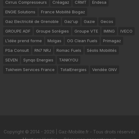
Cirrus Compresseurs
Créagaz
CRMT
Endesa
ENGIE Solutions
France Mobilité Biogaz
Gaz Electricité de Grenoble
Gaz'up
Gazie
Gecos
GROUPE ADF
Groupe Sorégies
Groupe VTE
IMING
IVECO
L’idée prend forme
Molgas
OG Clean Fuels
Primagaz
PSa Consult
RN7 NRJ
Romac Fuels
Séolis Mobilités
SEVEN
Synqo Energies
TANKYOU
Tokheim Services France
TotalEnergies
Vendée GNV
Copyright © 2014 - 2026 | Gaz-Mobilite.fr - Tous droits réservés