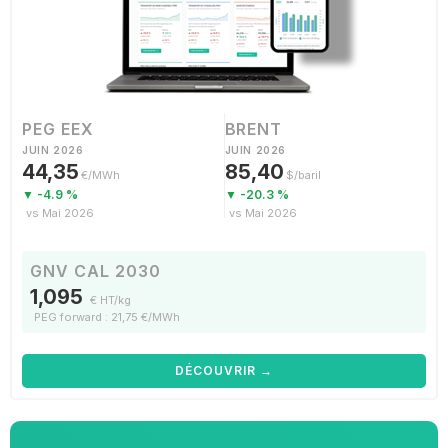
PEG EEX
BRENT
JUIN 2026
JUIN 2026
44,35
85,40
€/MWh
$/baril
▼ -4.9 %
▼ -20.3 %
vs Mai 2026
vs Mai 2026
GNV CAL 2030
1,095
€ HT/kg
PEG forward : 21,75 €/MWh
DÉCOUVRIR →