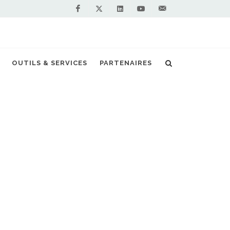
Facebook
Linkedin
Youtube
Contactez-
Twitter
nous !
NV à Belleville-en-Beaujolais pour fin 2022
OUTILS & SERVICES
PARTENAIRES
S PARTENAIRES PREMIUM