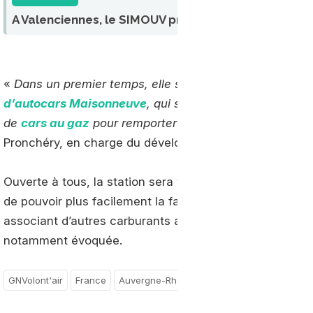
A Valenciennes, le SIMOUV prépare sa première st
«
Dans un premier temps, elle sera destinée aux véhic
d’autocars Maisonneuve
, qui sera notre premier client
de
cars au gaz
pour remporter un contrat public
» a ex
Pronchéry, en charge du développement durable à la CCS
Ouverte à tous, la station sera volontairement déployé
de pouvoir plus facilement la faire évoluer en ajoutant
associant d’autres carburants alternatifs au diesel. La
notamment évoquée.
GNVolont'air
France
Auvergne-Rhône-Alpes