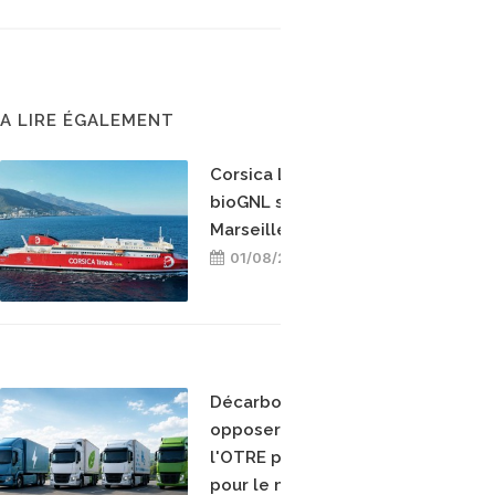
A LIRE ÉGALEMENT
Corsica Linea teste le
bioGNL sur la ligne
Marseille-Bastia
01/08/2026
Décarboner sans
opposer les énergies :
l'OTRE prend position
pour le mix-énergétique