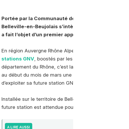
Portée par la Communauté de communes Saône-Beauj
Belleville-en-Beujolais s’intègre au dispositif régio
a fait l’objet d’un premier appel à projets lancé déb
En région Auvergne Rhône Alpes, les territoires se mobi
stations GNV
, boostés par les aides accordées par le d
département du Rhône, c’est la Communauté de commu
au début du mois de mars une consultation pour identifi
d’exploiter sa future station GNV.
Installée sur le territoire de Belleville-en-Beaujolais, 
future station est attendue pour fin 2022.
A LIRE AUSSI