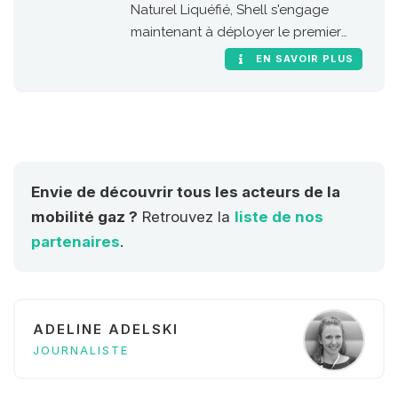
Naturel Liquéfié, Shell s'engage
maintenant à déployer le premier
réseau européen de stations GNV le
EN SAVOIR PLUS
long des grandes routes et
autoroutes de l'Union Européenne
(RTE-T, réseaux transeuropéens de
transport).
Envie de découvrir tous les acteurs de la
mobilité gaz ?
Retrouvez la
liste de nos
partenaires
.
ADELINE ADELSKI
JOURNALISTE