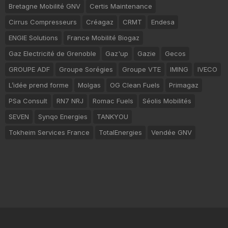
Bretagne Mobilité GNV
Certis Maintenance
Cirrus Compresseurs
Créagaz
CRMT
Endesa
ENGIE Solutions
France Mobilité Biogaz
Gaz Electricité de Grenoble
Gaz'up
Gazie
Gecos
GROUPE ADF
Groupe Sorégies
Groupe VTE
IMING
IVECO
L’idée prend forme
Molgas
OG Clean Fuels
Primagaz
PSa Consult
RN7 NRJ
Romac Fuels
Séolis Mobilités
SEVEN
Synqo Energies
TANKYOU
Tokheim Services France
TotalEnergies
Vendée GNV