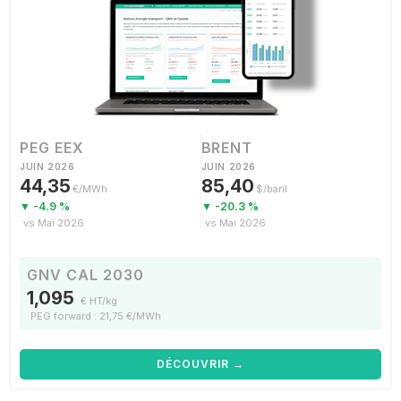
PEG EEX
BRENT
JUIN 2026
JUIN 2026
44,35
85,40
€/MWh
$/baril
▼ -4.9 %
▼ -20.3 %
vs Mai 2026
vs Mai 2026
GNV CAL 2030
1,095
€ HT/kg
PEG forward : 21,75 €/MWh
DÉCOUVRIR →