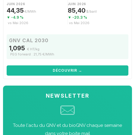
JUIN 2026
JUIN 2026
44,35
85,40
€/MWh
$/baril
▼ -4.9 %
▼ -20.3 %
vs Mai 2026
vs Mai 2026
GNV CAL 2030
1,095
€ HT/kg
PEG forward : 21,75 €/MWh
DÉCOUVRIR →
NEWSLETTER
Toute l'actu du GNV et du bioGNV chaque semaine
dans votre boite mail