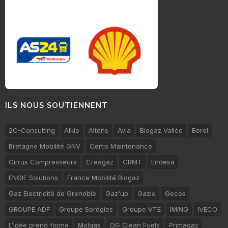
ILS NOUS SOUTIENNENT
2C-Consulting
Alkio
Altens
Avia
Biogaz Vallée
Borel
Bretagne Mobilité GNV
Certis Maintenance
Cirrus Compresseurs
Créagaz
CRMT
Endesa
ENGIE Solutions
France Mobilité Biogaz
Gaz Electricité de Grenoble
Gaz'up
Gazie
Gecos
GROUPE ADF
Groupe Sorégies
Groupe VTE
IMING
IVECO
L’idée prend forme
Molgas
OG Clean Fuels
Primagaz