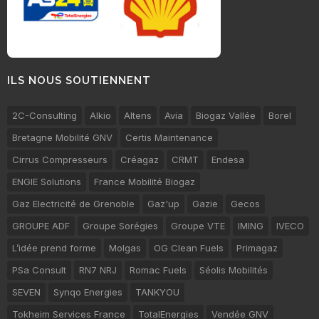
ILS NOUS SOUTIENNENT
2C-Consulting
Alkio
Altens
Avia
Biogaz Vallée
Borel
Bretagne Mobilité GNV
Certis Maintenance
Cirrus Compresseurs
Créagaz
CRMT
Endesa
ENGIE Solutions
France Mobilité Biogaz
Gaz Electricité de Grenoble
Gaz'up
Gazie
Gecos
GROUPE ADF
Groupe Sorégies
Groupe VTE
IMING
IVECO
L’idée prend forme
Molgas
OG Clean Fuels
Primagaz
PSa Consult
RN7 NRJ
Romac Fuels
Séolis Mobilités
SEVEN
Synqo Energies
TANKYOU
Tokheim Services France
TotalEnergies
Vendée GNV