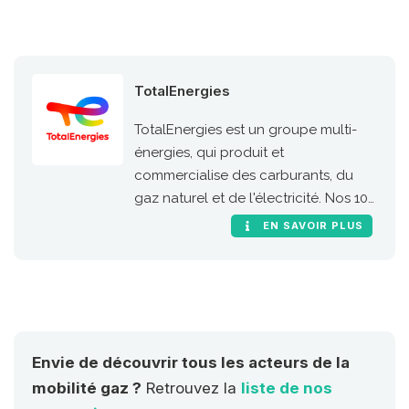
d’accompagner la transition
énergétique des professionnels de la
route, en France comme dans toute
l’Europe.
TotalEnergies
TotalEnergies est un groupe multi-
énergies, qui produit et
commercialise des carburants, du
gaz naturel et de l'électricité. Nos 100
000 collaborateurs s’engagent pour
EN SAVOIR PLUS
une énergie meilleure, plus
abordable, plus sûre, plus propre et
accessible au plus grand nombre.
Présent dans plus de 130 pays, notre
ambition est de devenir la major de
l'énergie responsable.
Envie de découvrir tous les acteurs de la
mobilité gaz ?
Retrouvez la
liste de nos