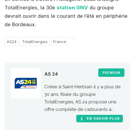
TotalEnergies, la 30e
station GNV
du groupe
devrait ouvrir dans le courant de l’été en périphérie
de Bordeaux.
AS24
TotalEnergies
France
PREMIUM
AS 24
Créée à Saint-Herblain il y a plus de
30 ans, filiale du groupe
TotalEnergies, AS 24 propose une
offre complète de carburants à
destination des poids lourds. Le gaz
EN SAVOIR PLUS
naturel prend une place de choix
dans l’offre AS 24 afin