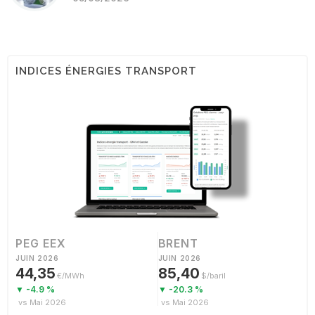
INDICES ÉNERGIES TRANSPORT
PEG EEX
BRENT
JUIN 2026
JUIN 2026
44,35
85,40
€/MWh
$/baril
▼ -4.9 %
▼ -20.3 %
vs Mai 2026
vs Mai 2026