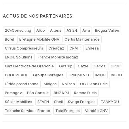
ACTUS DE NOS PARTENAIRES
2C-Consulting
Alkio
Altens
AS 24
Avia
Biogaz Vallée
Borel
Bretagne Mobilité GNV
Certis Maintenance
Cirrus Compresseurs
Créagaz
CRMT
Endesa
ENGIE Solutions
France Mobilité Biogaz
Gaz Electricité de Grenoble
Gaz'up
Gazie
Gecos
GRDF
GROUPE ADF
Groupe Sorégies
Groupe VTE
IMING
IVECO
L’idée prend forme
Molgas
NaTran
OG Clean Fuels
Primagaz
PSa Consult
RN7 NRJ
Romac Fuels
Séolis Mobilités
SEVEN
Shell
Synqo Energies
TANKYOU
Tokheim Services France
TotalEnergies
Vendée GNV