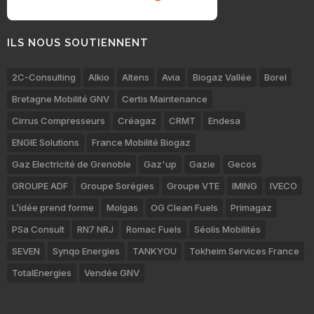
ILS NOUS SOUTIENNENT
2C-Consulting
Alkio
Altens
Avia
Biogaz Vallée
Borel
Bretagne Mobilité GNV
Certis Maintenance
Cirrus Compresseurs
Créagaz
CRMT
Endesa
ENGIE Solutions
France Mobilité Biogaz
Gaz Electricité de Grenoble
Gaz'up
Gazie
Gecos
GROUPE ADF
Groupe Sorégies
Groupe VTE
IMING
IVECO
L’idée prend forme
Molgas
OG Clean Fuels
Primagaz
PSa Consult
RN7 NRJ
Romac Fuels
Séolis Mobilités
SEVEN
Synqo Energies
TANKYOU
Tokheim Services France
TotalEnergies
Vendée GNV