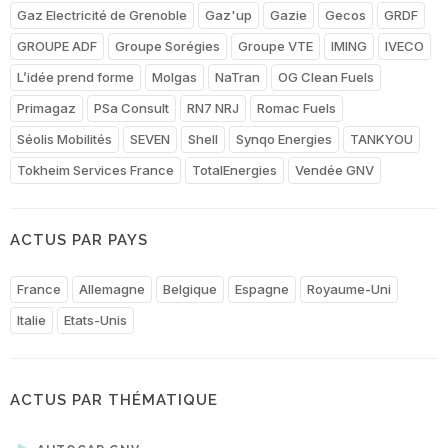
Gaz Electricité de Grenoble
Gaz'up
Gazie
Gecos
GRDF
GROUPE ADF
Groupe Sorégies
Groupe VTE
IMING
IVECO
L’idée prend forme
Molgas
NaTran
OG Clean Fuels
Primagaz
PSa Consult
RN7 NRJ
Romac Fuels
Séolis Mobilités
SEVEN
Shell
Synqo Energies
TANKYOU
Tokheim Services France
TotalEnergies
Vendée GNV
ACTUS PAR PAYS
France
Allemagne
Belgique
Espagne
Royaume-Uni
Italie
Etats-Unis
ACTUS PAR THÉMATIQUE