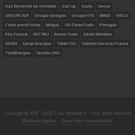
Gaz Electricité de Grenoble
Gaz'up
Gazie
Gecos
GROUPE ADF
Groupe Sorégies
Groupe VTE
IMING
IVECO
L’idée prend forme
Molgas
OG Clean Fuels
Primagaz
PSa Consult
RN7 NRJ
Romac Fuels
Séolis Mobilités
SEVEN
Synqo Energies
TANKYOU
Tokheim Services France
TotalEnergies
Vendée GNV
Copyright © 2014 - 2026 | Gaz-Mobilite.fr - Tous droits réservés
Mentions légales
-
Gérer mon consentement