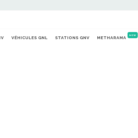
NEW
NV
VÉHICULES GNL
STATIONS GNV
METHARAMA
urant