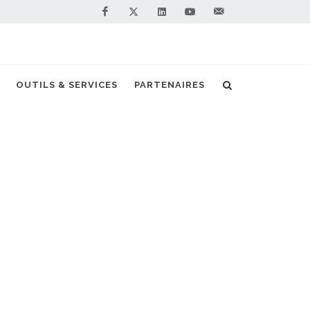
Facebook
Linkedin
Youtube
Contactez-
Twitter
nous !
OUTILS & SERVICES
PARTENAIRES
Accueil
Actualités
Groupe GAZ
NOS PARTENAIRES
PREMIUM