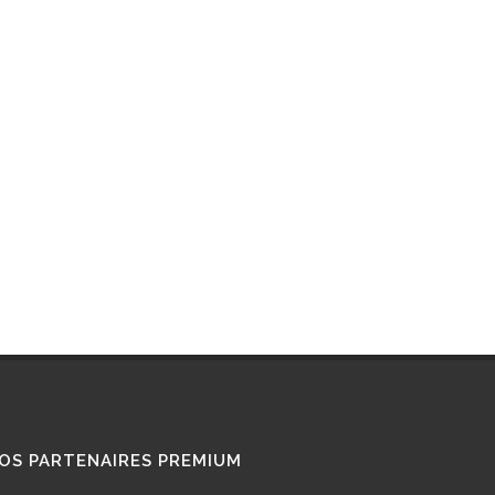
RETROFIT
STATIONS GNL
STATIONS GNV
TÉMOIGNAGES
UTILISATEURS
TRAIN GNV
TRANSPORT MARITIME
VOITURE GNV
VOITURE GPL
OS PARTENAIRES PREMIUM