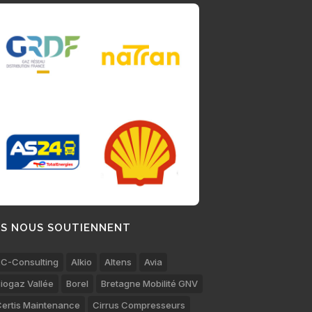
LS NOUS SOUTIENNENT
C-Consulting
Alkio
Altens
Avia
iogaz Vallée
Borel
Bretagne Mobilité GNV
ertis Maintenance
Cirrus Compresseurs