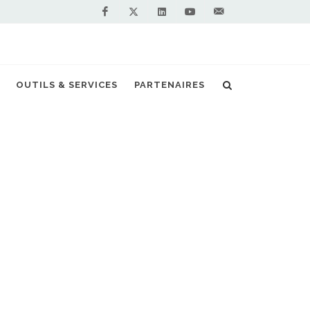
Facebook
Linkedin
Youtube
Contactez-
Twitter
nous !
OUTILS & SERVICES
PARTENAIRES
Accueil
Actualités
Mitsubishi
NOS PARTENAIRES
PREMIUM