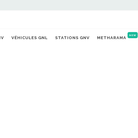
NEW
NV
VÉHICULES GNL
STATIONS GNV
METHARAMA
nt