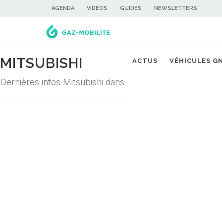
AGENDA
VIDÉOS
GUIDES
NEWSLETTERS
MITSUBISHI
ACTUS
VÉHICULES G
Dernières infos Mitsubishi dans la filière du gaz carbura
Désolé ! Aucune actualité ne correspond à cette demande...