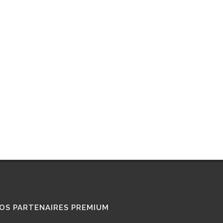
RETROFIT
STATIONS GNL
STATIONS GNV
TÉMOIGNAGES
UTILISATEURS
TRAIN GNV
TRANSPORT MARITIME
VOITURE GNV
VOITURE GPL
OS PARTENAIRES PREMIUM