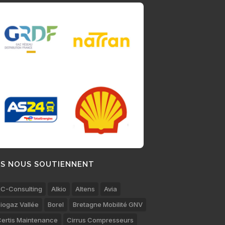
LS NOUS SOUTIENNENT
C-Consulting
Alkio
Altens
Avia
iogaz Vallée
Borel
Bretagne Mobilité GNV
ertis Maintenance
Cirrus Compresseurs