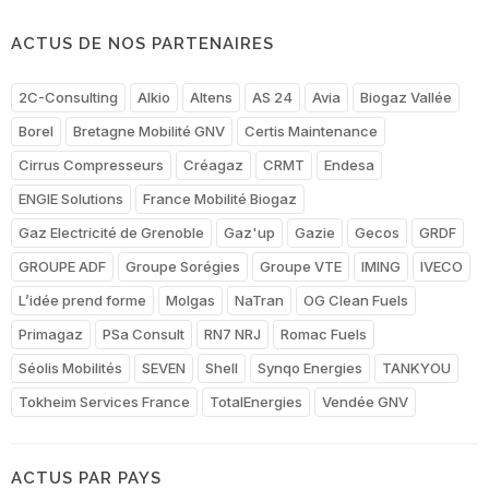
ACTUS DE NOS PARTENAIRES
2C-Consulting
Alkio
Altens
AS 24
Avia
Biogaz Vallée
Borel
Bretagne Mobilité GNV
Certis Maintenance
Cirrus Compresseurs
Créagaz
CRMT
Endesa
ENGIE Solutions
France Mobilité Biogaz
Gaz Electricité de Grenoble
Gaz'up
Gazie
Gecos
GRDF
GROUPE ADF
Groupe Sorégies
Groupe VTE
IMING
IVECO
L’idée prend forme
Molgas
NaTran
OG Clean Fuels
Primagaz
PSa Consult
RN7 NRJ
Romac Fuels
Séolis Mobilités
SEVEN
Shell
Synqo Energies
TANKYOU
Tokheim Services France
TotalEnergies
Vendée GNV
ACTUS PAR PAYS