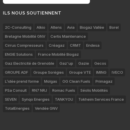
ILS NOUS SOUTIENNENT
2C-Consulting
Alkio
Altens
Avia
Biogaz Vallée
Borel
Bretagne Mobilité GNV
Certis Maintenance
Cirrus Compresseurs
Créagaz
CRMT
Endesa
ENGIE Solutions
France Mobilité Biogaz
Gaz Electricité de Grenoble
Gaz'up
Gazie
Gecos
GROUPE ADF
Groupe Sorégies
Groupe VTE
IMING
IVECO
L’idée prend forme
Molgas
OG Clean Fuels
Primagaz
PSa Consult
RN7 NRJ
Romac Fuels
Séolis Mobilités
SEVEN
Synqo Energies
TANKYOU
Tokheim Services France
TotalEnergies
Vendée GNV