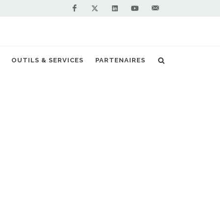
Facebook
Linkedin
Youtube
Contactez-
Twitter
nous !
OUTILS & SERVICES
PARTENAIRES
Accueil
Actualités
Urby
NOS PARTENAIRES
PREMIUM