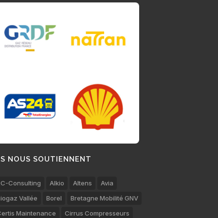
LS NOUS SOUTIENNENT
C-Consulting
Alkio
Altens
Avia
iogaz Vallée
Borel
Bretagne Mobilité GNV
ertis Maintenance
Cirrus Compresseurs