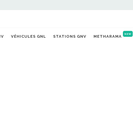
NEW
NV
VÉHICULES GNL
STATIONS GNV
METHARAMA