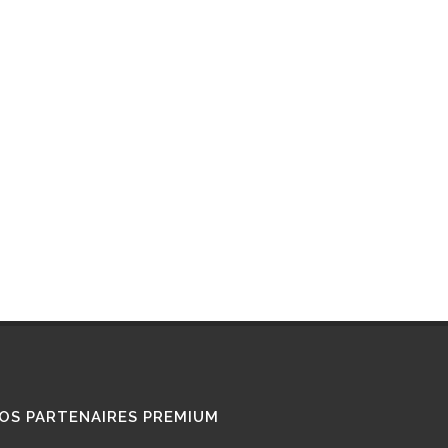
RETROFIT
STATIONS GNL
STATIONS GNV
TÉMOIGNAGES
UTILISATEURS
TRAIN GNV
TRANSPORT MARITIME
VOITURE GNV
VOITURE GPL
OS PARTENAIRES PREMIUM