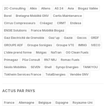
2C-Consulting
Alkio
Altens
AS 24
Avia
Biogaz Vallée
Borel
Bretagne Mobilité GNV
Certis Maintenance
Cirrus Compresseurs
Créagaz
CRMT
Endesa
ENGIE Solutions
France Mobilité Biogaz
Gaz Electricité de Grenoble
Gaz'up
Gazie
Gecos
GRDF
GROUPE ADF
Groupe Sorégies
Groupe VTE
IMING
IVECO
L’idée prend forme
Molgas
NaTran
OG Clean Fuels
Primagaz
PSa Consult
RN7 NRJ
Romac Fuels
Séolis Mobilités
SEVEN
Shell
Synqo Energies
TANKYOU
Tokheim Services France
TotalEnergies
Vendée GNV
ACTUS PAR PAYS
France
Allemagne
Belgique
Espagne
Royaume-Uni