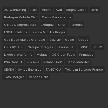
2C-Consulting
Alkio
Altens
Avia
Biogaz Vallée
Borel
Bretagne Mobilité GNV
Certis Maintenance
Cirrus Compresseurs
Créagaz
CRMT
Endesa
ENGIE Solutions
France Mobilité Biogaz
Gaz Electricité de Grenoble
Gaz'up
Gazie
Gecos
GROUPE ADF
Groupe Sorégies
Groupe VTE
IMING
IVECO
L’idée prend forme
Molgas
OG Clean Fuels
Primagaz
PSa Consult
RN7 NRJ
Romac Fuels
Séolis Mobilités
SEVEN
Synqo Energies
TANKYOU
Tokheim Services France
TotalEnergies
Vendée GNV