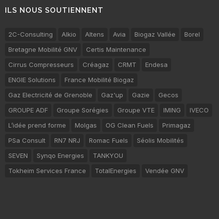
ILS NOUS SOUTIENNENT
2C-Consulting
Alkio
Altens
Avia
Biogaz Vallée
Borel
Bretagne Mobilité GNV
Certis Maintenance
Cirrus Compresseurs
Créagaz
CRMT
Endesa
ENGIE Solutions
France Mobilité Biogaz
Gaz Electricité de Grenoble
Gaz'up
Gazie
Gecos
GROUPE ADF
Groupe Sorégies
Groupe VTE
IMING
IVECO
L’idée prend forme
Molgas
OG Clean Fuels
Primagaz
PSa Consult
RN7 NRJ
Romac Fuels
Séolis Mobilités
SEVEN
Synqo Energies
TANKYOU
Tokheim Services France
TotalEnergies
Vendée GNV