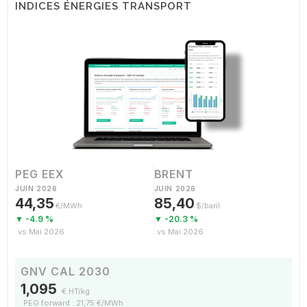
INDICES ÉNERGIES TRANSPORT
PEG EEX
BRENT
JUIN 2026
JUIN 2026
44,35
85,40
€/MWh
$/baril
▼ -4.9 %
▼ -20.3 %
vs Mai 2026
vs Mai 2026
GNV CAL 2030
1,095
€ HT/kg
PEG forward : 21,75 €/MWh