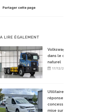
Partager cette page
A LIRE ÉGALEMENT
Volkswagen se lance
dans le camion au gaz
naturel
17/12/2024
Utilitaire GNV : en
réponse aux ZFE, cette
concession Volkswagen
mise sur le Caddy TGI