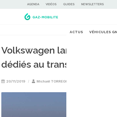
AGENDA
VIDÉOS
GUIDES
NEWSLETTERS
ACTUS
VÉHICULES G
Volkswagen lancera ses p
dédiés au transport de vé
20/11/2019
Michaël TORREGROSSA
Bateau GNL