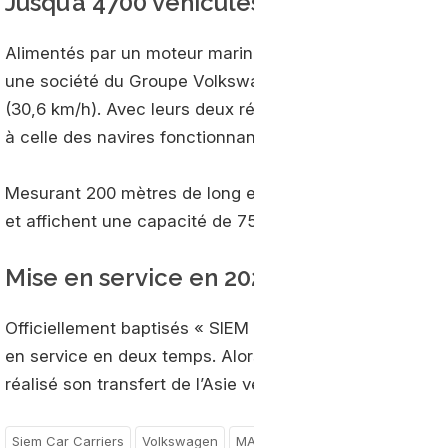
Jusqu’à 4700 véhicules transportés
Alimentés par un moteur marin bi-carburant à injection
une société du Groupe Volkswagen, les navires affiche
(30,6 km/h). Avec leurs deux réservoirs de 1.800 m³ ch
à celle des navires fonctionnant au fioul lourd.
Mesurant 200 mètres de long et 38 mètres de large, le
et affichent une capacité de 7500 tonneaux, soit envir
Mise en service en 2020
Officiellement baptisés « SIEM CONFUCIUS » et « SIEM
en service en deux temps. Alors que le premier débutera
réalisé son transfert de l’Asie vers l’Europe, le seco
Siem Car Carriers
Volkswagen
MAN Energy Solutions