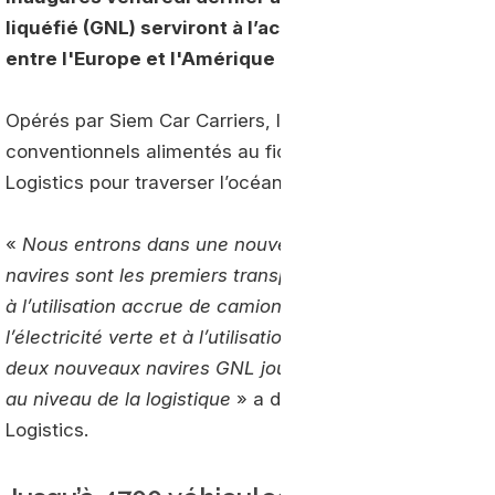
liquéfié (GNL) serviront à l’acheminement des véh
entre l'Europe et l'Amérique du Nord.
Opérés par Siem Car Carriers, les deux navires rempla
conventionnels alimentés au fioul lourd qui sont actue
Logistics pour traverser l’océan Atlantique, entre l’Eur
«
Nous entrons dans une nouvelle phase en ce qui con
navires sont les premiers transporteurs de véhicules 
à l’utilisation accrue de camions GNL, à la conversion 
l’électricité verte et à l’utilisation de biocarburant dan
deux nouveaux navires GNL jouent un rôle clé dans notr
au niveau de la logistique
» a déclaré Thomas Zerneche
Logistics.