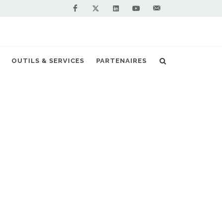
Facebook
Linkedin
Youtube
Contactez-
Twitter
nous !
 dédiés au transport de véhicules en 2020
OUTILS & SERVICES
PARTENAIRES
S PARTENAIRES PREMIUM