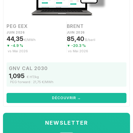
PEG EEX
BRENT
JUIN 2026
JUIN 2026
44,35
85,40
€/MWh
$/baril
▼ -4.9 %
▼ -20.3 %
vs Mai 2026
vs Mai 2026
GNV CAL 2030
1,095
€ HT/kg
PEG forward : 21,75 €/MWh
DÉCOUVRIR →
NEWSLETTER