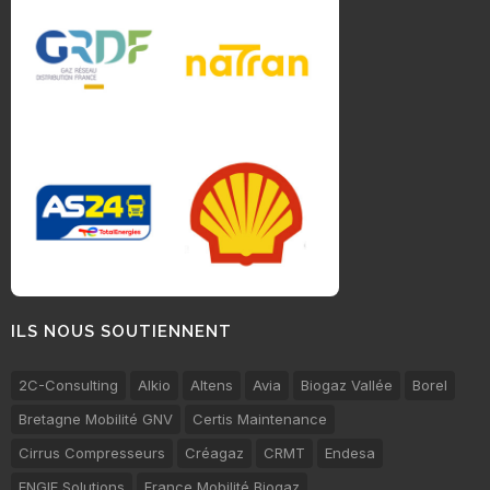
ILS NOUS SOUTIENNENT
2C-Consulting
Alkio
Altens
Avia
Biogaz Vallée
Borel
Bretagne Mobilité GNV
Certis Maintenance
Cirrus Compresseurs
Créagaz
CRMT
Endesa
ENGIE Solutions
France Mobilité Biogaz