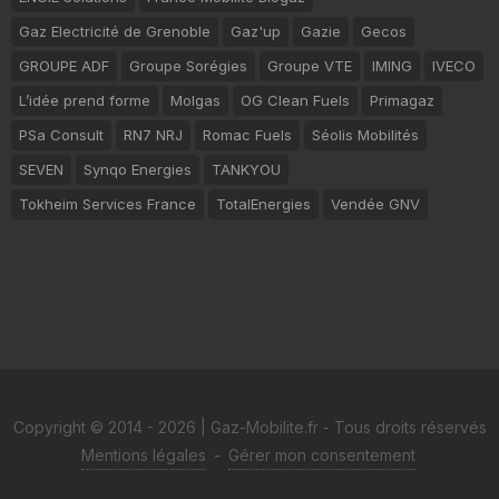
Gaz Electricité de Grenoble
Gaz'up
Gazie
Gecos
GROUPE ADF
Groupe Sorégies
Groupe VTE
IMING
IVECO
L’idée prend forme
Molgas
OG Clean Fuels
Primagaz
PSa Consult
RN7 NRJ
Romac Fuels
Séolis Mobilités
SEVEN
Synqo Energies
TANKYOU
Tokheim Services France
TotalEnergies
Vendée GNV
Copyright © 2014 - 2026 | Gaz-Mobilite.fr - Tous droits réservés
Mentions légales
-
Gérer mon consentement