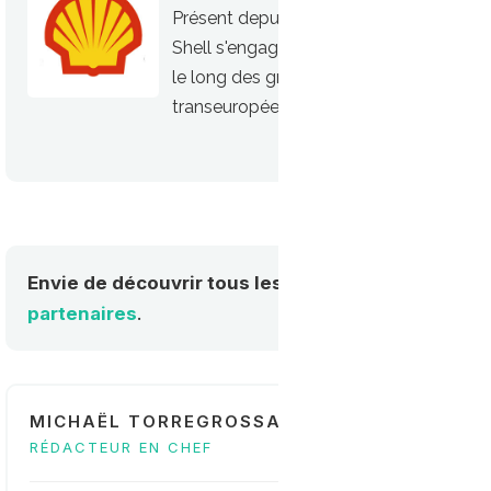
Présent depuis plusieurs décennies dan
Shell s'engage maintenant à déployer 
le long des grandes routes et autorout
transeuropéens de transport).
Envie de découvrir tous les acteurs de la mobilité
partenaires
.
MICHAËL TORREGROSSA
RÉDACTEUR EN CHEF