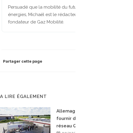
Persuadé que la mobilité du future sera multi-
énergies, Michaël est le rédacteur en chef et
fondateur de Gaz Mobilité.
Partager cette page
A LIRE ÉGALEMENT
Allemagne : Uniper va
fournir du bioGNL au
réseau Q1 Energie