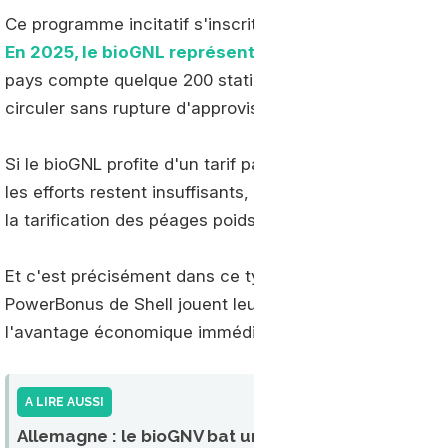
Ce programme incitatif s'inscrit dans un contexte alle
En 2025, le bioGNL représentait 98,5 % des volume
pays compte quelque 200 stations, un réseau dense qui
circuler sans rupture d'approvisionnement sur les gran
Si le bioGNL profite d'un tarif particulièrement attractif
les efforts restent insuffisants, pointant notamment l
la tarification des péages poids lourds.
Et c'est précisément dans ce type de contexte que les
PowerBonus de Shell jouent leur rôle : maintenir l'attr
l'avantage économique immédiat n'est pas toujours évid
A LIRE AUSSI
Allemagne : le bioGNV bat un nouveau record en 2