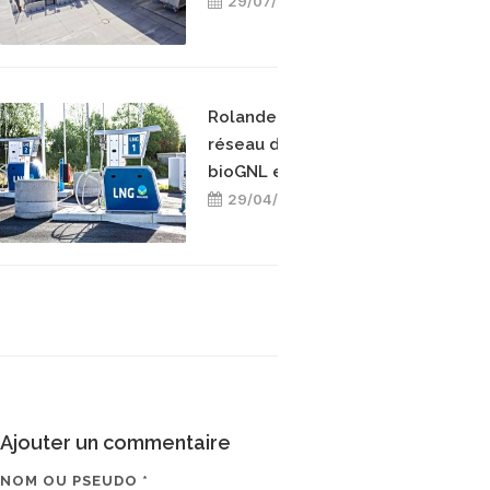
29/07/2026
Rolande étend son
réseau de stations
bioGNL en Allemagne
29/04/2026
Ajouter un commentaire
NOM OU PSEUDO *
EMAIL * (NE SERA PAS V