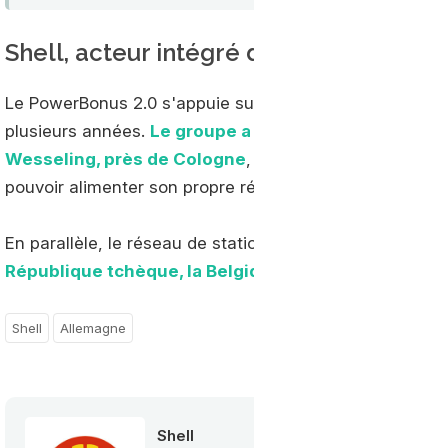
Shell, acteur intégré du bioGNL en Eu
Le PowerBonus 2.0 s'appuie sur une position industriel
plusieurs années.
Le groupe a inauguré une unité de
Wesseling, près de Cologne
, avec une capacité de 1
pouvoir alimenter son propre réseau en gaz vert.
En parallèle, le réseau de stations continue de s'étend
République tchèque, la Belgique a rejoint le résea
Shell
Allemagne
Shell