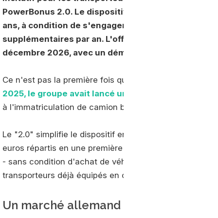
PowerBonus 2.0. Le dispositif permet d'obtenir jus
ans, à condition de s'engager à consommer au moi
supplémentaires par an. L'offre est valable pour les c
décembre 2026, avec un démarrage possible jusqu'au
Ce n'est pas la première fois que Shell déploie ce ty
2025, le groupe avait lancé une première version 
à l'immatriculation de camion bioGNL couplé à une aid
Le "2.0" simplifie le dispositif en se concentrant uni
euros répartis en une première tranche de 4 000 euros 
- sans condition d'achat de véhicule neuf. Une évolutio
transporteurs déjà équipés en camions GNL.
Un marché allemand favorable