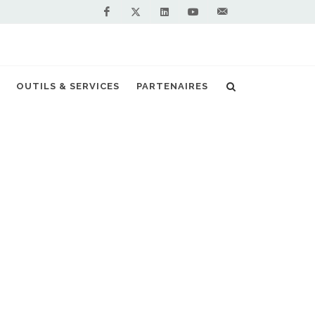
Facebook
Linkedin
Youtube
Contactez-
Twitter
nous !
usqu'à 10 000 euros pour les transporteurs
OUTILS & SERVICES
PARTENAIRES
S PARTENAIRES PREMIUM