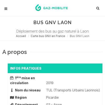
BUS GNV LAON
Déploiement des bus au gaz naturel à Laon
Accueil
Carte bus GNV en France
Bus GNV Laon
A propos
INFOS PRATIQUES
ère
1
mise en
circulation
2019
Nom du réseau
TUL (Transports Urbains Laonnois)
Région
Picardie
Département
02 - Aisne