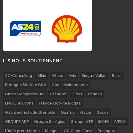
ILS NOUS SOUTIENNENT
2C-Consulting
Alkio
Altens
Avia
Biogaz Vallée
Borel
Bretagne Mobilité GNV
Certis Maintenance
Cirrus Compresseurs
Créagaz
CRMT
Endesa
ENGIE Solutions
France Mobilité Biogaz
Gaz Electricité de Grenoble
Gaz'up
Gazie
Gecos
GROUPE ADF
Groupe Sorégies
Groupe VTE
IMING
IVECO
L’idée prend forme
Molgas
OG Clean Fuels
Primagaz