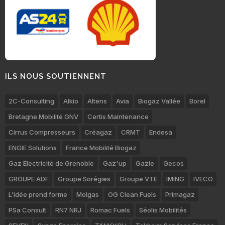
ILS NOUS SOUTIENNENT
2C-Consulting
Alkio
Altens
Avia
Biogaz Vallée
Borel
Bretagne Mobilité GNV
Certis Maintenance
Cirrus Compresseurs
Créagaz
CRMT
Endesa
ENGIE Solutions
France Mobilité Biogaz
Gaz Electricité de Grenoble
Gaz'up
Gazie
Gecos
GROUPE ADF
Groupe Sorégies
Groupe VTE
IMING
IVECO
L’idée prend forme
Molgas
OG Clean Fuels
Primagaz
PSa Consult
RN7 NRJ
Romac Fuels
Séolis Mobilités