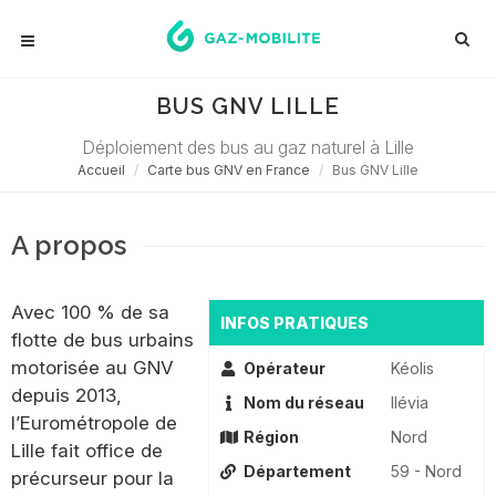
BUS GNV LILLE
Déploiement des bus au gaz naturel à Lille
Accueil
Carte bus GNV en France
Bus GNV Lille
A propos
Avec 100 % de sa
INFOS PRATIQUES
flotte de bus urbains
motorisée au GNV
Opérateur
Kéolis
depuis 2013,
Nom du réseau
Ilévia
l’Eurométropole de
Région
Nord
Lille fait office de
Département
59 - Nord
précurseur pour la