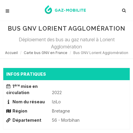
BUS GNV LORIENT AGGLOMÉRATION
Déploiement des bus au gaz naturel à Lorient
Agglomération
Accueil
Carte bus GNV en France
Bus GNV Lorient Agglomération
INFOS PRATIQUES
ère
1
mise en
circulation
2022
Nom du réseau
IziLo
Région
Bretagne
Département
56 - Morbihan