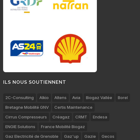
ILS NOUS SOUTIENNENT
2C-Consulting
Alkio
Altens
Avia
Biogaz Vallée
Borel
Bretagne Mobilité GNV
Certis Maintenance
Cirrus Compresseurs
Créagaz
CRMT
Endesa
ENGIE Solutions
France Mobilité Biogaz
Gaz Electricité de Grenoble
Gaz'up
Gazie
Gecos