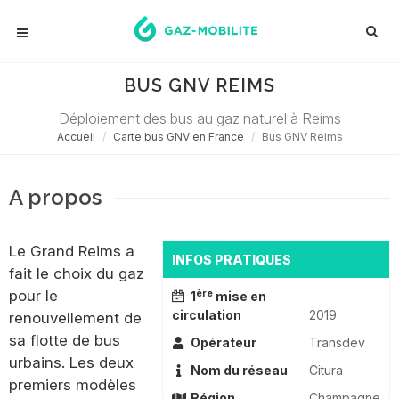
BUS GNV REIMS
Déploiement des bus au gaz naturel à Reims
Accueil
Carte bus GNV en France
Bus GNV Reims
A propos
Le Grand Reims a
INFOS PRATIQUES
fait le choix du gaz
pour le
ère
1
mise en
circulation
2019
renouvellement de
sa flotte de bus
Opérateur
Transdev
urbains. Les deux
Nom du réseau
Citura
premiers modèles
Région
Champagne