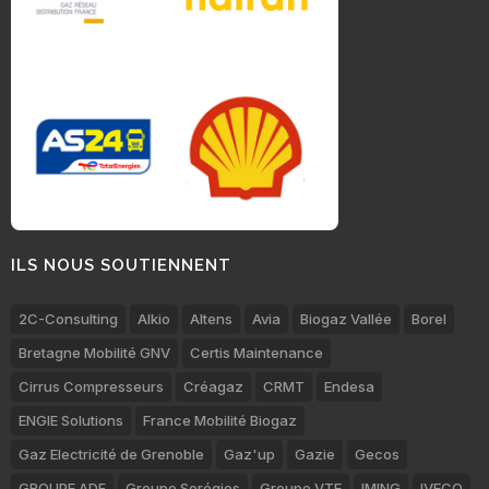
ILS NOUS SOUTIENNENT
2C-Consulting
Alkio
Altens
Avia
Biogaz Vallée
Borel
Bretagne Mobilité GNV
Certis Maintenance
Cirrus Compresseurs
Créagaz
CRMT
Endesa
ENGIE Solutions
France Mobilité Biogaz
Gaz Electricité de Grenoble
Gaz'up
Gazie
Gecos
GROUPE ADF
Groupe Sorégies
Groupe VTE
IMING
IVECO