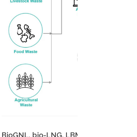
BioGNL, bio-LNG, LBM, LBG : parle-t-