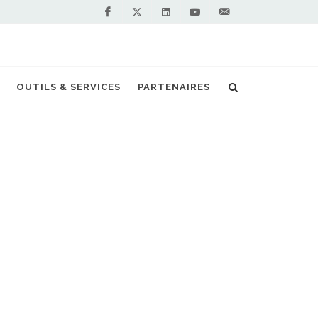
Facebook
Linkedin
Youtube
Contactez-
Twitter
nous !
voir sur la déclinaison renouvelable du GNL
OUTILS & SERVICES
PARTENAIRES
S PARTENAIRES PREMIUM