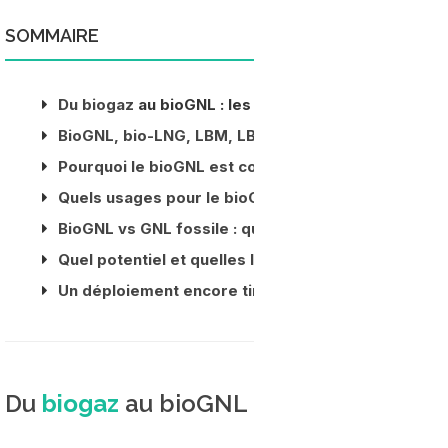
SOMMAIRE
Du
biogaz
au bioGNL : les grandes étapes de prod
BioGNL, bio-LNG, LBM, LBG : parle-t-on de la mêm
Pourquoi le bioGNL est considéré comme (quasi) n
Quels usages pour le bioGNL aujourd’hui ?
BioGNL vs GNL fossile : quelles différences concr
Quel potentiel et quelles limites pour le bioGNL ?
Un déploiement encore timide en France
Du
biogaz
au bioGNL : les grandes éta