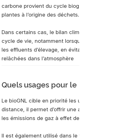
carbone provient du cycle biogénique : il a été préala
plantes à l’origine des déchets.
Dans certains cas, le bilan climatique du bioGNL peu
cycle de vie, notamment lorsque le carburant est produ
les effluents d’élevage, en évitant des émissions de m
relâchées dans l’atmosphère
Quels usages pour le bioGNL aujourd’h
Le bioGNL cible en priorité les usages énergétiques inte
distance, il permet d’offrir une autonomie élevée que l
les émissions de gaz à effet de serre et de polluants lo
Il est également utilisé dans le transport maritime comm