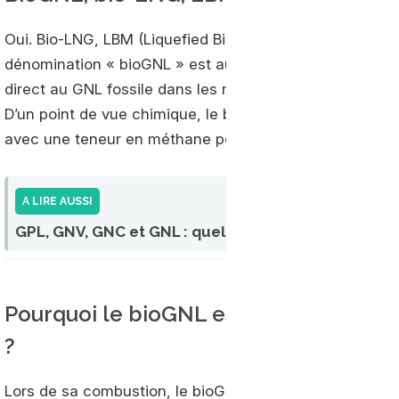
Oui. Bio-LNG, LBM (Liquefied Biomethane) et LBG (Liqu
dénomination « bioGNL » est aujourd’hui la plus utilisée
direct au GNL fossile dans les moteurs et infrastructure
D’un point de vue chimique, le bioGNL est même légèr
avec une teneur en méthane pouvant atteindre près de
A LIRE AUSSI
GPL, GNV, GNC et GNL : quelles différences ?
Pourquoi le bioGNL est considéré com
?
Lors de sa combustion, le bioGNL émet du CO2. Mais, c