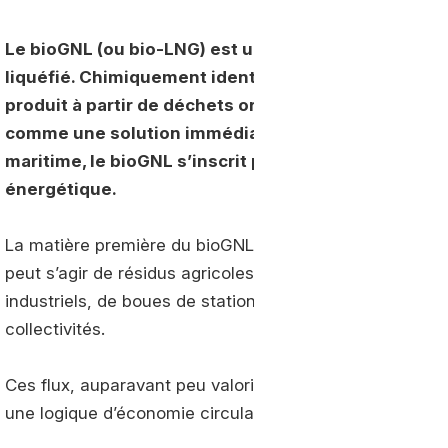
Le bioGNL (ou bio-LNG) est un carburant renouvela
liquéfié. Chimiquement identique au GNL fossile, il s
produit à partir de déchets organiques et non de ga
comme une solution immédiatement mobilisable pou
maritime, le bioGNL s’inscrit pleinement dans les 
énergétique.
La matière première du bioGNL est le biogaz, issu de l
peut s’agir de résidus agricoles (lisiers, fumiers, rési
industriels, de boues de stations d’épuration ou encor
collectivités.
Ces flux, auparavant peu valorisés, deviennent ainsi u
une logique d’économie circulaire.