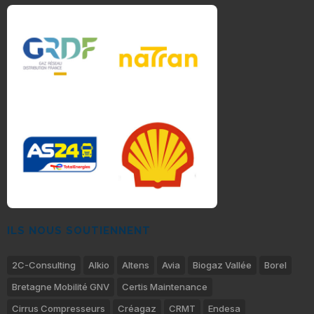
ILS NOUS SOUTIENNENT
2C-Consulting
Alkio
Altens
Avia
Biogaz Vallée
Borel
Bretagne Mobilité GNV
Certis Maintenance
Cirrus Compresseurs
Créagaz
CRMT
Endesa