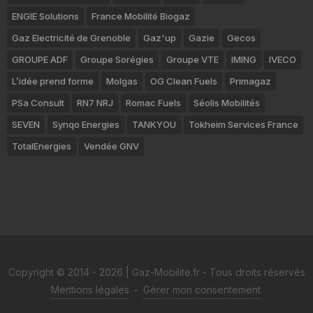
ENGIE Solutions
France Mobilité Biogaz
Gaz Electricité de Grenoble
Gaz'up
Gazie
Gecos
GROUPE ADF
Groupe Sorégies
Groupe VTE
IMING
IVECO
L’idée prend forme
Molgas
OG Clean Fuels
Primagaz
PSa Consult
RN7 NRJ
Romac Fuels
Séolis Mobilités
SEVEN
Synqo Energies
TANKYOU
Tokheim Services France
TotalEnergies
Vendée GNV
Copyright © 2014 - 2026 | Gaz-Mobilite.fr - Tous droits réservés
Mentions légales
-
Gérer mon consentement