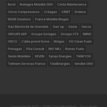
Borel
Bretagne Mobilité GNV
Certis Maintenance
Cirrus Compresseurs
Créagaz
CRMT
Endesa
ENGIE Solutions
France Mobilité Biogaz
Gaz Electricité de Grenoble
Gaz'up
Gazie
Gecos
GROUPE ADF
Groupe Sorégies
Groupe VTE
IMING
IVECO
L’idée prend forme
Molgas
OG Clean Fuels
Primagaz
PSa Consult
RN7 NRJ
Romac Fuels
Séolis Mobilités
SEVEN
Synqo Energies
TANKYOU
Tokheim Services France
TotalEnergies
Vendée GNV
Copyright © 2014 - 2026 | Gaz-Mobilite.fr - Tous droits