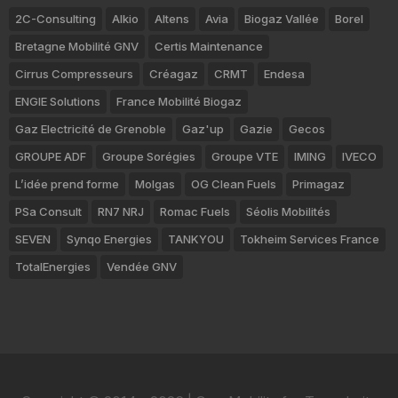
2C-Consulting
Alkio
Altens
Avia
Biogaz Vallée
Borel
Bretagne Mobilité GNV
Certis Maintenance
Cirrus Compresseurs
Créagaz
CRMT
Endesa
ENGIE Solutions
France Mobilité Biogaz
Gaz Electricité de Grenoble
Gaz'up
Gazie
Gecos
GROUPE ADF
Groupe Sorégies
Groupe VTE
IMING
IVECO
L’idée prend forme
Molgas
OG Clean Fuels
Primagaz
PSa Consult
RN7 NRJ
Romac Fuels
Séolis Mobilités
SEVEN
Synqo Energies
TANKYOU
Tokheim Services France
TotalEnergies
Vendée GNV