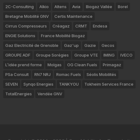
2C-Consulting
Alkio
Altens
Avia
Biogaz Vallée
Borel
Bretagne Mobilité GNV
Certis Maintenance
Cirrus Compresseurs
Créagaz
CRMT
Endesa
ENGIE Solutions
France Mobilité Biogaz
Gaz Electricité de Grenoble
Gaz'up
Gazie
Gecos
GROUPE ADF
Groupe Sorégies
Groupe VTE
IMING
IVECO
L’idée prend forme
Molgas
OG Clean Fuels
Primagaz
PSa Consult
RN7 NRJ
Romac Fuels
Séolis Mobilités
SEVEN
Synqo Energies
TANKYOU
Tokheim Services France
TotalEnergies
Vendée GNV